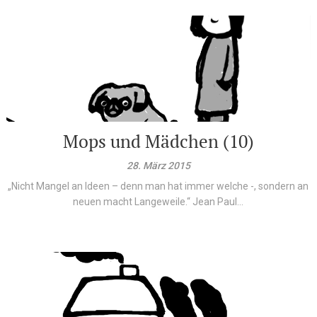
Mops und Mädchen (10)
28. März 2015
„Nicht Mangel an Ideen – denn man hat immer welche -, sondern an
neuen macht Langeweile.“ Jean Paul...