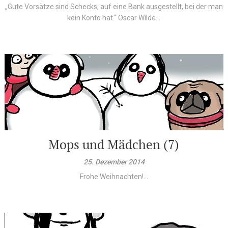
„Gute Vorsätze sind Schecks, auf eine Bank ausgestellt, bei der man
kein Konto hat.“ Oscar Wilde...
Mops und Mädchen (7)
25. Dezember 2014
Frohe Weihnachten!...