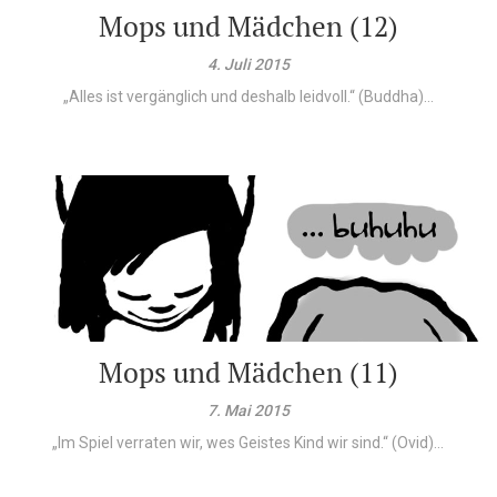
Mops und Mädchen (12)
4. Juli 2015
„Alles ist vergänglich und deshalb leidvoll.“ (Buddha)...
Mops und Mädchen (11)
7. Mai 2015
„Im Spiel verraten wir, wes Geistes Kind wir sind.“ (Ovid)...