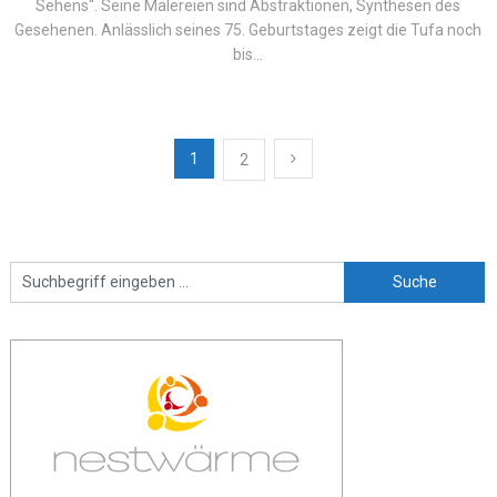
Sehens“. Seine Malereien sind Abstraktionen, Synthesen des
Gesehenen. Anlässlich seines 75. Geburtstages zeigt die Tufa noch
bis...
Seitennummerierung
1
2
der
Beiträge