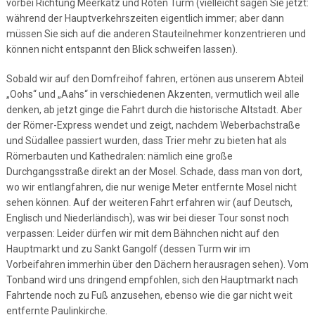
vorbei Richtung Meerkatz und Roten Turm (vielleicht sagen Sie jetzt:
während der Hauptverkehrszeiten eigentlich immer; aber dann
müssen Sie sich auf die anderen Stauteilnehmer konzentrieren und
können nicht entspannt den Blick schweifen lassen).
Sobald wir auf den Domfreihof fahren, ertönen aus unserem Abteil
„Oohs“ und „Aahs“ in verschiedenen Akzenten, vermutlich weil alle
denken, ab jetzt ginge die Fahrt durch die historische Altstadt. Aber
der Römer-Express wendet und zeigt, nachdem Weberbachstraße
und Südallee passiert wurden, dass Trier mehr zu bieten hat als
Römerbauten und Kathedralen: nämlich eine große
Durchgangsstraße direkt an der Mosel. Schade, dass man von dort,
wo wir entlangfahren, die nur wenige Meter entfernte Mosel nicht
sehen können. Auf der weiteren Fahrt erfahren wir (auf Deutsch,
Englisch und Niederländisch), was wir bei dieser Tour sonst noch
verpassen: Leider dürfen wir mit dem Bähnchen nicht auf den
Hauptmarkt und zu Sankt Gangolf (dessen Turm wir im
Vorbeifahren immerhin über den Dächern herausragen sehen). Vom
Tonband wird uns dringend empfohlen, sich den Hauptmarkt nach
Fahrtende noch zu Fuß anzusehen, ebenso wie die gar nicht weit
entfernte Paulinkirche.