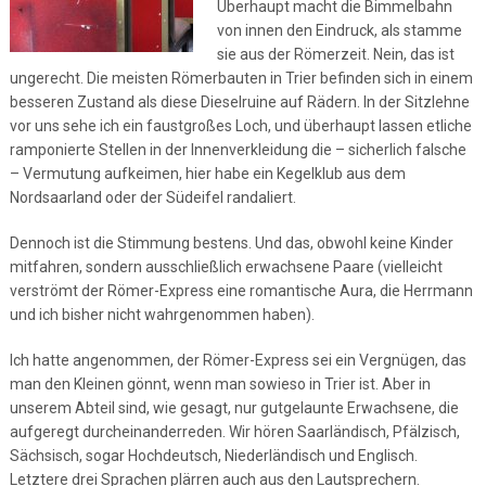
Überhaupt macht die Bimmelbahn
von innen den Eindruck, als stamme
sie aus der Römerzeit. Nein, das ist
ungerecht. Die meisten Römerbauten in Trier befinden sich in einem
besseren Zustand als diese Dieselruine auf Rädern. In der Sitzlehne
vor uns sehe ich ein faustgroßes Loch, und überhaupt lassen etliche
ramponierte Stellen in der Innenverkleidung die – sicherlich falsche
– Vermutung aufkeimen, hier habe ein Kegelklub aus dem
Nordsaarland oder der Südeifel randaliert.
Dennoch ist die Stimmung bestens. Und das, obwohl keine Kinder
mitfahren, sondern ausschließlich erwachsene Paare (vielleicht
verströmt der Römer-Express eine romantische Aura, die Herrmann
und ich bisher nicht wahrgenommen haben).
Ich hatte angenommen, der Römer-Express sei ein Vergnügen, das
man den Kleinen gönnt, wenn man sowieso in Trier ist. Aber in
unserem Abteil sind, wie gesagt, nur gutgelaunte Erwachsene, die
aufgeregt durcheinanderreden. Wir hören Saarländisch, Pfälzisch,
Sächsisch, sogar Hochdeutsch, Niederländisch und Englisch.
Letztere drei Sprachen plärren auch aus den Lautsprechern.