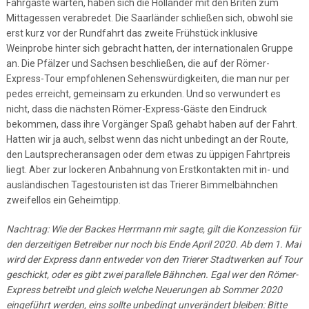
Fahrgäste warten, haben sich die Holländer mit den Briten zum
Mittagessen verabredet. Die Saarländer schließen sich, obwohl sie
erst kurz vor der Rundfahrt das zweite Frühstück inklusive
Weinprobe hinter sich gebracht hatten, der internationalen Gruppe
an. Die Pfälzer und Sachsen beschließen, die auf der Römer-
Express-Tour empfohlenen Sehenswürdigkeiten, die man nur per
pedes erreicht, gemeinsam zu erkunden. Und so verwundert es
nicht, dass die nächsten Römer-Express-Gäste den Eindruck
bekommen, dass ihre Vorgänger Spaß gehabt haben auf der Fahrt.
Hatten wir ja auch, selbst wenn das nicht unbedingt an der Route,
den Lautsprecheransagen oder dem etwas zu üppigen Fahrtpreis
liegt. Aber zur lockeren Anbahnung von Erstkontakten mit in- und
ausländischen Tagestouristen ist das Trierer Bimmelbähnchen
zweifellos ein Geheimtipp.
Nachtrag: Wie der Backes Herrmann mir sagte, gilt die Konzession für
den derzeitigen Betreiber nur noch bis Ende April 2020. Ab dem 1. Mai
wird der Express dann entweder von den Trierer Stadtwerken auf Tour
geschickt, oder es gibt zwei parallele Bähnchen. Egal wer den Römer-
Express betreibt und gleich welche Neuerungen ab Sommer 2020
eingeführt werden, eins sollte unbedingt unverändert bleiben: Bitte