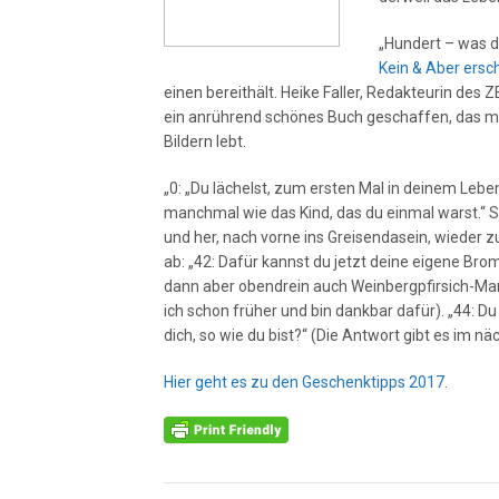
„Hundert – was du
Kein & Aber ers
einen bereithält. Heike Faller, Redakteurin des Z
ein anrührend schönes Buch geschaffen, das 
Bildern lebt.
„0: „Du lächelst, zum ersten Mal in deinem Leben
manchmal wie das Kind, das du einmal warst.“ S
und her, nach vorne ins Greisendasein, wieder zu
ab: „42: Dafür kannst du jetzt deine eigene Br
dann aber obendrein auch Weinbergpfirsich-Marme
ich schon früher und bin dankbar dafür). „44: D
dich, so wie du bist?“ (Die Antwort gibt es im n
Hier geht es zu den Geschenktipps 2017.