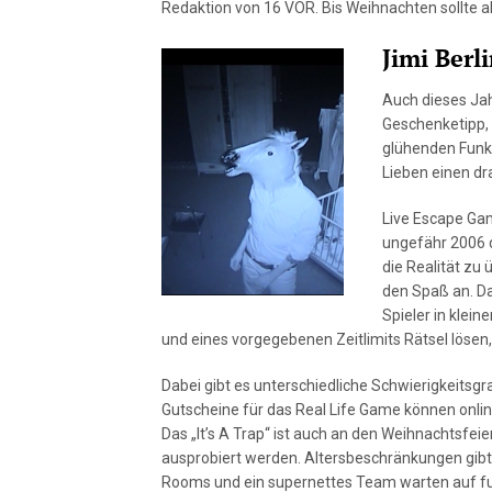
Redaktion von 16 VOR. Bis Weihnachten sollte a
Jimi Ber
Auch dieses Ja
Geschenketipp, 
glühenden Funke
Lieben einen d
Live Escape Gam
ungefähr 2006 
die Realität zu 
den Spaß an. Da
Spieler in klei
und eines vorgegebenen Zeitlimits Rätsel löse
Dabei gibt es unterschiedliche Schwierigkeitsgr
Gutscheine für das Real Life Game können onli
Das „It’s A Trap“ ist auch an den Weihnachtsfei
ausprobiert werden. Altersbeschränkungen gibt 
Rooms und ein supernettes Team warten auf fur