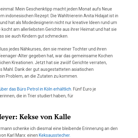
f einmal: Mein Geschenktipp macht jeden Monat aufs Neue
m indonesischen Rezept. Die Wahltriererin Anita Hidajat ist in
und hat als Modedesignerin nicht nur kreative Ideen rund um
ie kocht am allerliebsten Gerichte aus ihrer Heimat und hat sie
ss sie auch Kindern gut schmecken.
uss jedes Nähkurses, den sie meiner Tochter und ihren
Teenager-Alter gegeben hat, war das gemeinsame Kochen
lichen Kreationen. Jetzt hat sie zwölf Gerichte verraten,
s Mahl. Dank der gut ausgestatteten asiatischen
 kein Problem, an die Zutaten zu kommen.
über das Büro Petrol in Köln erhältlich
. Fünf Euro je
nnen, die in Trier studiert haben, für
Meyer: Kekse von Kalle
mann schenke ich diesmal eine bleibende Erinnerung an den
von Karl Marx: einen
Keksausstecher.