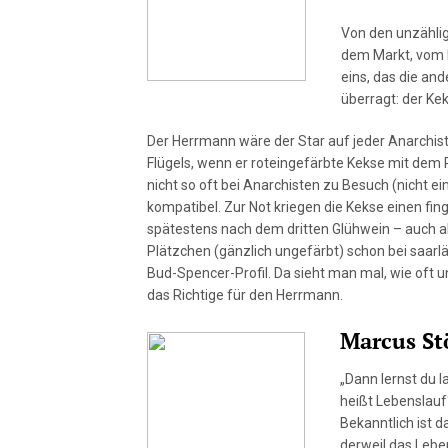
Von den unzählig
dem Markt, vom
eins, das die an
überragt: der Ke
Der Herrmann wäre der Star auf jeder Anarchist
Flügels, wenn er roteingefärbte Kekse mit dem P
nicht so oft bei Anarchisten zu Besuch (nicht einm
kompatibel. Zur Not kriegen die Kekse einen fi
spätestens nach dem dritten Glühwein – auch a
Plätzchen (gänzlich ungefärbt) schon bei saarl
Bud-Spencer-Profil. Da sieht man mal, wie oft u
das Richtige für den Herrmann.
Marcus St
„Dann lernst du l
heißt Lebenslauf“
Bekanntlich ist d
derweil das Leben