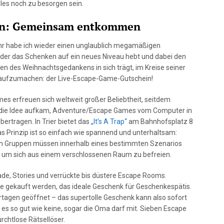
lles noch zu besorgen sein.
lin: Gemeinsam entkommen
hr habe ich wieder einen unglaublich megamäßigen
der das Schenken auf ein neues Niveau hebt und dabei den
n des Weihnachtsgedankens in sich trägt, im Kreise seiner
raufzumachen: der Live-Escape-Game-Gutschein!
es erfreuen sich weltweit großer Beliebtheit, seitdem
die Idee aufkam, Adventure/Escape Games vom Computer in
übertragen. In Trier bietet das
„It’s A Trap“
am Bahnhofsplatz 8
s Prinzip ist so einfach wie spannend und unterhaltsam:
nen Gruppen müssen innerhalb eines bestimmten Szenarios
n, um sich aus einem verschlossenen Raum zu befreien.
ade, Stories und verrückte bis düstere Escape Rooms.
ne gekauft werden, das ideale Geschenk für Geschenkespätis.
ertagen geöffnet – das supertolle Geschenk kann also sofort
es so gut wie keine, sogar die Oma darf mit. Sieben Escape
chtlose Rätsellöser.