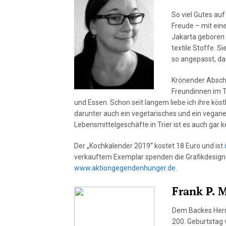
So viel Gutes au
Freude – mit eine
Jakarta geboren 
textile Stoffe. S
so angepasst, da
Krönender Abschl
Freundinnen im 
und Essen. Schon seit langem liebe ich ihre köst
darunter auch ein vegetarisches und ein vegane
Lebensmittelgeschäfte in Trier ist es auch gar
Der „Kochkalender 2019“ kostet 18 Euro und ist
verkauftem Exemplar spenden die Grafikdesigneri
www.aktiongegendenhunger.de
.
Frank P. 
Dem Backes Herr
200. Geburtstag 