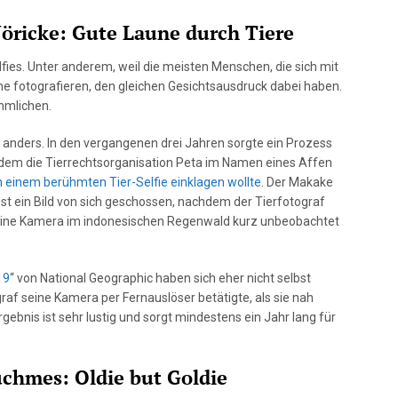
Jöricke: Gute Laune durch Tiere
fies. Unter anderem, weil die meisten Menschen, die sich mit
 fotografieren, den gleichen Gesichtsausdruck dabei haben.
mmlichen.
s anders. In den vergangenen drei Jahren sorgte ein Prozess
 dem die Tierrechtsorganisation Peta im Namen eines Affen
 einem berühmten Tier-Selfie einklagen wollte
. Der Makake
bst ein Bild von sich geschossen, nachdem der Tierfotograf
seine Kamera im indonesischen Regenwald kurz unbeobachtet
19
“ von National Geographic haben sich eher nicht selbst
ograf seine Kamera per Fernauslöser betätigte, als sie nah
ebnis ist sehr lustig und sorgt mindestens ein Jahr lang für
uchmes: Oldie but Goldie