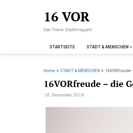
Skip
to
16 VOR
content
Das Trierer Stadtmagazin
STARTSEITE
STADT & MENSCHEN
Home
STADT & MENSCHEN
16VORfreude –
16VORfreude – die G
18. Dezember 2018