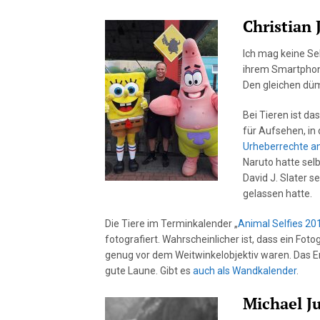
Christian 
Ich mag keine Sel
ihrem Smartphone
Den gleichen dü
Bei Tieren ist da
für Aufsehen, in
Urheberrechte an
Naruto hatte sel
David J. Slater 
gelassen hatte.
Die Tiere im Terminkalender „
Animal Selfies 20
fotografiert. Wahrscheinlicher ist, dass ein Fot
genug vor dem Weitwinkelobjektiv waren. Das Erg
gute Laune. Gibt es
auch als Wandkalender
.
Michael J