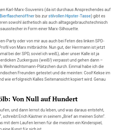
en Karl-Marx-Souvenirs (da ist durchaus Ansprechendes auf
Bierflaschenöffner
bis zur
stilvollen Hipster-Tasse
) gibt es
deren sowohl ästhetisch als auch alltagsgebrauchstechnisch
ksausstecher in Form einer Marx-Silhouette.
en-Party oder von mir aus auch bei Feten des linken SPD-
rofil von Marx mitbrächte. Nun gut, der Herrmann ist jetzt
al bei der SPD, soviel ich weiß), aber unser Kalle ist ja
ngerdicken Zuckerguss (weiß!) verpasst und gehen dann –
ls Weihnachtsmann-Plätzchen durch. Einmal habe ich die
ändischen Freunden getestet und die meinten: Cool! Kekse im
nd wie erfolgreich Kalles Seitenansicht kopiert wird. Genau
ölb: Von Null auf Hundert
aufen, und dann lernst du leben, und was daraus entsteht,
, schreibt Erich Kästner in seinem „Brief an meinen Sohn“.
as mit dem Laufen lernen für die meisten ein Kinderspiel,
 eine Kunst für sich ist.