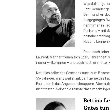
Was duftet gut u
Jahr. Genauer ge
Denn sind wir doc
ausgegangen. Wer
nennt man in Fac
Parfüms – mit de
beinahe erschlag
Hut und können k
Dann doch lieber 
Laurent. Männer freuen sich über „Fahrenheit“ v
immer willkommen – und auch noch ein netter Hi
Natürlich sollte das Geschenk auch zum Beschen
55-Jähriger. Wer Zweifel hat, darf gerne das Fac
Faust durch das Angebot schnuppern. Aber aufge
nicht testen. Selbst die feinste Nase macht irg
Bettina L
Gutes tun