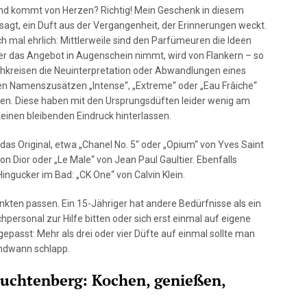
nd kommt von Herzen? Richtig! Mein Geschenk in diesem
sagt, ein Duft aus der Vergangenheit, der Erinnerungen weckt.
h mal ehrlich: Mittlerweile sind den Parfümeuren die Ideen
 das Angebot in Augenschein nimmt, wird von Flankern – so
hkreisen die Neuinterpretation oder Abwandlungen eines
n Namenszusätzen „Intense“, „Extreme“ oder „Eau Frâiche“
en. Diese haben mit den Ursprungsdüften leider wenig am
einen bleibenden Eindruck hinterlassen.
das Original, etwa „Chanel No. 5“ oder „Opium“ von Yves Saint
on Dior oder „Le Male“ von Jean Paul Gaultier. Ebenfalls
ngucker im Bad: „CK One“ von Calvin Klein.
kten passen. Ein 15-Jähriger hat andere Bedürfnisse als ein
hpersonal zur Hilfe bitten oder sich erst einmal auf eigene
passt: Mehr als drei oder vier Düfte auf einmal sollte man
endwann schlapp.
euchtenberg: Kochen, genießen,