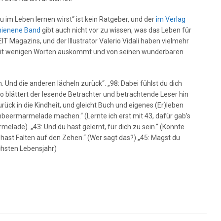
 im Leben lernen wirst“ ist kein Ratgeber, und der
im Verlag
chienene Band
gibt auch nicht vor zu wissen, was das Leben für
EIT Magazins, und der Illustrator Valerio Vidali haben vielmehr
mit wenigen Worten auskommt und von seinen wunderbaren
. Und die anderen lächeln zurück“. „98: Dabei fühlst du dich
o blättert der lesende Betrachter und betrachtende Leser hin
rück in die Kindheit, und gleicht Buch und eigenes (Er)leben
ombeermarmelade machen.“ (Lernte ich erst mit 43, dafür gab’s
lade). „43: Und du hast gelernt, für dich zu sein.“ (Konnte
u hast Falten auf den Zehen.“ (Wer sagt das?) „45: Magst du
ächsten Lebensjahr)