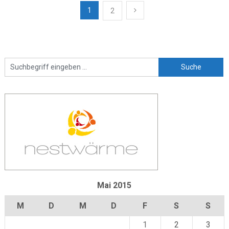
Seitennummerierung
1
2
der
Beiträge
Mai 2015
M
D
M
D
F
S
S
1
2
3