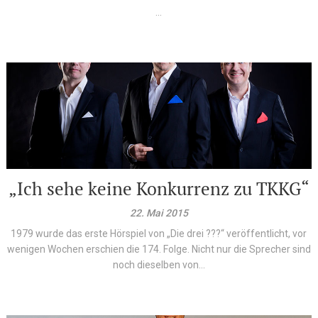
...
„Ich sehe keine Konkurrenz zu TKKG“
22. Mai 2015
1979 wurde das erste Hörspiel von „Die drei ???“ veröffentlicht, vor
wenigen Wochen erschien die 174. Folge. Nicht nur die Sprecher sind
noch dieselben von...