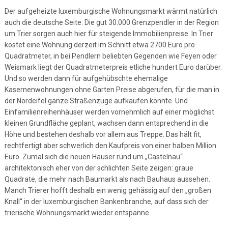
Der aufgeheizte luxemburgische Wohnungsmarkt wärmt natürlich
auch die deutsche Seite. Die gut 30.000 Grenzpendler in der Region
um Trier sorgen auch hier für steigende Immobilienpreise. In Trier
kostet eine Wohnung derzeit im Schnitt etwa 2700 Euro pro
Quadratmeter, in bei Pendlern beliebten Gegenden wie Feyen oder
Weismark liegt der Quadratmeterpreis etliche hundert Euro darüber.
Und so werden dann für aufgehübschte ehemalige
Kasernenwohnungen ohne Garten Preise abgerufen, für die man in
der Nordeifel ganze Straßenzüge aufkaufen könnte. Und
Einfamilienreihenhäuser werden vornehmlich auf einer möglichst
kleinen Grundfläche geplant, wachsen dann entsprechend in die
Höhe und bestehen deshalb vor allem aus Treppe. Das hält fit,
rechtfertigt aber schwerlich den Kaufpreis von einer halben Million
Euro. Zumal sich die neuen Häuser rund um „Castelnau“
architektonisch eher von der schlichten Seite zeigen: graue
Quadrate, die mehr nach Baumarkt als nach Bauhaus aussehen.
Manch Trierer hofft deshalb ein wenig gehässig auf den „großen
Knall“ in der luxemburgischen Bankenbranche, auf dass sich der
trierische Wohnungsmarkt wieder entspanne.