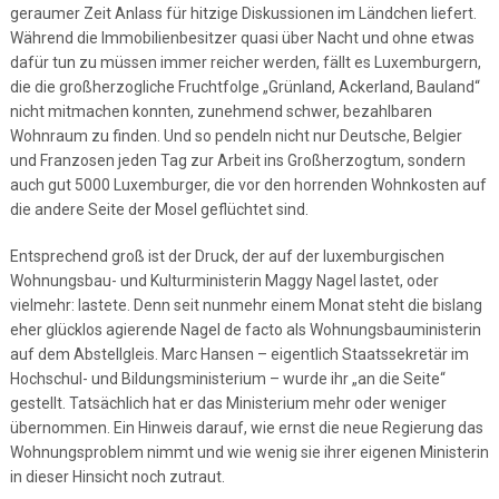
geraumer Zeit Anlass für hitzige Diskussionen im Ländchen liefert.
Während die Immobilienbesitzer quasi über Nacht und ohne etwas
dafür tun zu müssen immer reicher werden, fällt es Luxemburgern,
die die großherzogliche Fruchtfolge „Grünland, Ackerland, Bauland“
nicht mitmachen konnten, zunehmend schwer, bezahlbaren
Wohnraum zu finden. Und so pendeln nicht nur Deutsche, Belgier
und Franzosen jeden Tag zur Arbeit ins Großherzogtum, sondern
auch gut 5000 Luxemburger, die vor den horrenden Wohnkosten auf
die andere Seite der Mosel geflüchtet sind.
Entsprechend groß ist der Druck, der auf der luxemburgischen
Wohnungsbau- und Kulturministerin Maggy Nagel lastet, oder
vielmehr: lastete. Denn seit nunmehr einem Monat steht die bislang
eher glücklos agierende Nagel de facto als Wohnungsbauministerin
auf dem Abstellgleis. Marc Hansen – eigentlich Staatssekretär im
Hochschul- und Bildungsministerium – wurde ihr „an die Seite“
gestellt. Tatsächlich hat er das Ministerium mehr oder weniger
übernommen. Ein Hinweis darauf, wie ernst die neue Regierung das
Wohnungsproblem nimmt und wie wenig sie ihrer eigenen Ministerin
in dieser Hinsicht noch zutraut.