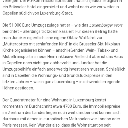
verlegen. Der EU-Kommissionspräsident hat sich jedoch lediglich in
ein Brüsseler Hotel eingemietet und wohnt nach wie vor weiter in
Capellen südlich von Luxemburg-Stadt.
Die 51.000 Euro Umzugszulage hat er – wie das
Luxemburger Wort
berichtet – allerdings trotzdem kassiert. Für diesen Betrag hätte
man Juncker eigentlich eine eigene Oktav-Wallfahrt zur
„Muttergottes mit schlafenden Kind“ in die Brüsseler Skt. Nikolaus
Kirche organisieren können – anschließenden Wein-, Tabak- und
Möbeltransport ins neue Heim inklusive. Vielleicht aber ist das Haus
in Capellen noch nicht ganz abbezahlt und Juncker hat die
Umzugsbeihilfe einfach anderweitig investieren müssen. Schließlich
sind in Capellen die Wohnungs- und Grundstückspreise in den
letzten Jahren – wie in ganz Luxemburg – in schwindelerregende
Höhen gestiegen.
Der Quadratmeter für eine Wohnung in Luxemburg kostet
momentan im Durchschnitt etwa 4700 Euro, die Immobilienpreise
im Zentrum des Landes liegen noch weit darüber und können sich
durchaus mit denen in europäischen Metropolen wie London oder
Paris messen. Kein Wunder also, dass die Wohnsituation seit