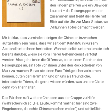
den Fingern pfeifen wie ein Olewiger
Lausert – die Reisegruppe wieder
zusammen und treibt die Herde mit
Blick auf die Uhr zur Marx-Statue, wo
‚Milljuhnen‘ Fotos gemacht werden.
Mir ist klar, dass zumindest einigen der Chinesen inzwischen
aufgefallen sein muss, dass wir seit dem KaMaMu in kurzem
Abstand hinter ihnen hertrotten. Wahrscheinlich unterhalten sie sich
bereits darüber, wieso sie vom Trierer Geheimdienst verfolgt
werden. Also gehe ich in die Offensive, biete einem Pärchen der
Reisegruppe an, ein Foto von ihnen unter den Rockschößen von
Marx zu machen. Bevor sie einen Euro Trinkgeld hervorkramen
können, outen der Herrmann und ich uns als freundliche,
interessierte Trierer, die gerne wissen würden, was unsere Gäste
denn von Trier halten.
Das Pärchen ruft weitere Chinesen aus der Gruppe zu Hilfe
(wahrscheinlich so: „He, Leute, kommt mal her, hier sind zwei
Eingeborene, die echte Chinesen sehen wollen“) und schließlich