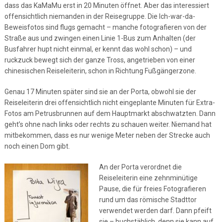
dass das KaMaMu erst in 20 Minuten öffnet. Aber das interessiert
offensichtlich niemanden in der Reisegruppe. Die Ich-war-da-
Beweisfotos sind flugs gemacht – manche fotografieren von der
Straße aus und zwingen einen Linie 1-Bus zum Anhalten (der
Busfahrer hupt nicht einmal, er kennt das wohl schon) – und
ruckzuck bewegt sich der ganze Tross, angetrieben von einer
chinesischen Reiseleiterin, schon in Richtung Fußgängerzone.
Genau 17 Minuten später sind sie an der Porta, obwohl sie der
Reiseleiterin drei offensichtlich nicht eingeplante Minuten für Extra-
Fotos am Petrusbrunnen auf dem Hauptmarkt abschwatzten. Dann
geht’s ohne nach links oder rechts zu schauen weiter. Niemand hat
mitbekommen, dass es nur wenige Meter neben der Strecke auch
noch einen Dom gibt.
An der Porta verordnet die
Reiseleiterin eine zehnminütige
Pause, die für freies Fotografieren
rund um das römische Stadttor
verwendet werden darf. Dann pfeift
sie – buchstäblich, denn sie kann auf