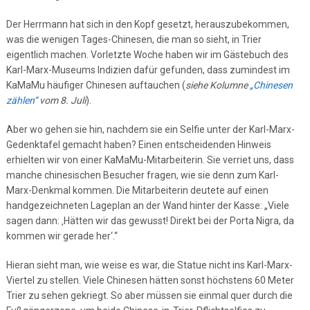
Der Herrmann hat sich in den Kopf gesetzt, herauszubekommen,
was die wenigen Tages-Chinesen, die man so sieht, in Trier
eigentlich machen. Vorletzte Woche haben wir im Gästebuch des
Karl-Marx-Museums Indizien dafür gefunden, dass zumindest im
KaMaMu häufiger Chinesen auftauchen (
siehe Kolumne
„Chinesen
zählen“
vom 8. Juli
).
Aber wo gehen sie hin, nachdem sie ein Selfie unter der Karl-Marx-
Gedenktafel gemacht haben? Einen entscheidenden Hinweis
erhielten wir von einer KaMaMu-Mitarbeiterin. Sie verriet uns, dass
manche chinesischen Besucher fragen, wie sie denn zum Karl-
Marx-Denkmal kommen. Die Mitarbeiterin deutete auf einen
handgezeichneten Lageplan an der Wand hinter der Kasse: „Viele
sagen dann: ‚Hätten wir das gewusst! Direkt bei der Porta Nigra, da
kommen wir gerade her‘.“
Hieran sieht man, wie weise es war, die Statue nicht ins Karl-Marx-
Viertel zu stellen. Viele Chinesen hätten sonst höchstens 60 Meter
Trier zu sehen gekriegt. So aber müssen sie einmal quer durch die