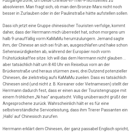
Fußgängerzone, um beide Chinese-in-Trier-Pflichtselfies zu
absolvieren. Man fragt sich, ob man den Bronze-Marx nicht noch
besser in Zurlauben oder in der Paulinstraße hätte aufstellen sollen.
Dass ich jetzt eine Gruppe chinesischer Touristen verfolge, kommt
daher, dass der Herrmann mich überredet hat, schon morgens um
halb 9 unauffällig vorm KaMaMu herumzulungern. Jemand sagte
ihm, der Chinese an sich sei früh an, ausgeschlafen und hake schon
Sehenswürdigkeiten ab, während der Europäer noch vorm
Frühstückskaffee sitze. Ich will das dem Herrmann nicht glauben …
aber tatsächlich hält um 8:40 Uhr ein Reisebus vorn an der
Brückenstraße und heraus stürmen zwei, drei Dutzend potenzieller
Chinesen, die zielstrebig aufs KaMaMu zueilen. Dass es tatsächlich
Chinesen sind (und nicht z. B. Koreaner oder Vietnamesen) stellt der
Herrmann dadurch fest, dass er einen aus der Touristengruppe mit
einem fröhlichen „Ni hao“ anquatscht. Völlig unüberrascht grüßt der
Angesprochene zurück. Wahrscheinlich hält er es für eine
selbstverständliche Serviceleistung, dass ihm Trierer Passanten ein
‚Hallo‘ auf Chinesisch zurufen.
Herrmann erklärt dem Chinesen, der ganz passabel Englisch spricht,