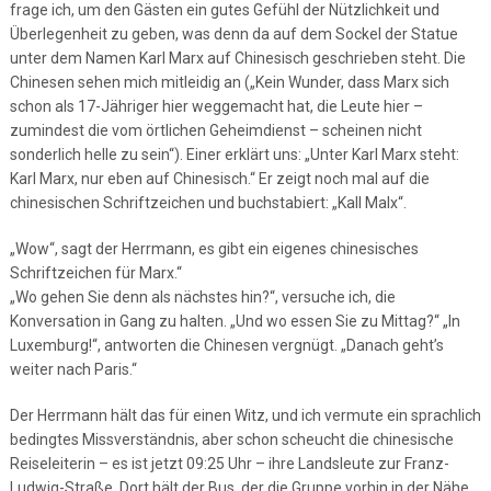
frage ich, um den Gästen ein gutes Gefühl der Nützlichkeit und
Überlegenheit zu geben, was denn da auf dem Sockel der Statue
unter dem Namen Karl Marx auf Chinesisch geschrieben steht. Die
Chinesen sehen mich mitleidig an („Kein Wunder, dass Marx sich
schon als 17-Jähriger hier weggemacht hat, die Leute hier –
zumindest die vom örtlichen Geheimdienst – scheinen nicht
sonderlich helle zu sein“). Einer erklärt uns: „Unter Karl Marx steht:
Karl Marx, nur eben auf Chinesisch.“ Er zeigt noch mal auf die
chinesischen Schriftzeichen und buchstabiert: „Kall Malx“.
„Wow“, sagt der Herrmann, es gibt ein eigenes chinesisches
Schriftzeichen für Marx.“
„Wo gehen Sie denn als nächstes hin?“, versuche ich, die
Konversation in Gang zu halten. „Und wo essen Sie zu Mittag?“ „In
Luxemburg!“, antworten die Chinesen vergnügt. „Danach geht’s
weiter nach Paris.“
Der Herrmann hält das für einen Witz, und ich vermute ein sprachlich
bedingtes Missverständnis, aber schon scheucht die chinesische
Reiseleiterin – es ist jetzt 09:25 Uhr – ihre Landsleute zur Franz-
Ludwig-Straße. Dort hält der Bus, der die Gruppe vorhin in der Nähe