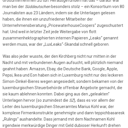
Großunternehmen zu tun. Herausgefunden hat das – darauf war
man bei der
Süddeutschen
besonders stolz – ein Konsortium von 80
Journalisten aus 23 Ländern, indem sie die Unterlagen gelesen
haben, die ihnen ein unzufriedener Mitarbeiter der
Unternehmensberatung „PricewaterhouseCoopers“ zugeschustert
hat. Und weil in letzter Zeit jede Weitergabe von flott
zusammenhektographierten internen Papieren „Leaks“ genannt
werden muss, war der „LuxLeaks“-Skandal schnell geboren.
Was also jeder wusste, der den Kirchberg nicht nur mitten in der
Nacht und mit verbundenen Augen aufsucht, will plötzlich niemand
geahnt haben: Amazon, Ebay, die Deutsche Bank, Google, Apple,
Pepsi, Ikea und Eon haben sich in Luxemburg nicht nur des leckeren
Simon-Dinkel-Bieres wegen angesiedelt, sondern bekamen von der
luxemburgischen Steuerbehörde offenbar Angebote gemacht, die
sie kaum ablehnen konnten. Dabei ging aus den „geleakten“
Unterlagen hervor (so zumindest die
SZ
), dass es vor allem der
Leiter des luxemburgischen Steueramtes Marius Kohl war, der
komplexe Firmenkonstrukte genehmigte und dann teppichbasaresk
„Rulings“ aushandelte. Dass jemand mit dem Nachnamen Kohl
irgendwie merkwürdige Dinger mit Geld dubioser Herkunft drehen