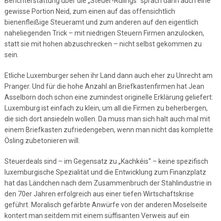
Berichterstattung über die „Steuer-Rulings“ sprach dann auch eine
gewisse Portion Neid, zum einen auf das offensichtlich
bienenfleißige Steueramt und zum anderen auf den eigentlich
naheliegenden Trick – mit niedrigen Steuern Firmen anzulocken,
statt sie mit hohen abzuschrecken – nicht selbst gekommen zu
sein.
Etliche Luxemburger sehen ihr Land dann auch eher zu Unrecht am
Pranger. Und für die hohe Anzahl an Briefkastenfirmen hat Jean
Asselborn doch schon eine zumindest originelle Erklärung geliefert:
Luxemburg ist einfach zu klein, um all die Firmen zu beherbergen,
die sich dort ansiedeln wollen. Da muss man sich halt auch mal mit
einem Briefkasten zufriedengeben, wenn man nicht das komplette
Ösling zubetonieren will.
Steuerdeals sind – im Gegensatz zu „Kachkéis“ – keine spezifisch
luxemburgische Spezialität und die Entwicklung zum Finanzplatz
hat das Ländchen nach dem Zusammenbruch der Stahlindustrie in
den 70er Jahren erfolgreich aus einer tiefen Wirtschaftskrise
geführt. Moralisch gefärbte Anwürfe von der anderen Moselseite
kontert man seitdem mit einem süffisanten Verweis auf ein