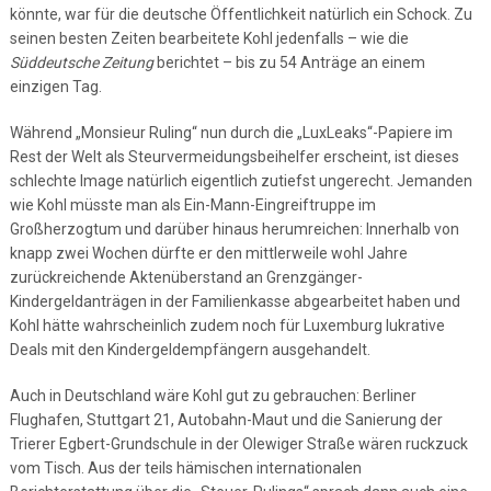
könnte, war für die deutsche Öffentlichkeit natürlich ein Schock. Zu
seinen besten Zeiten bearbeitete Kohl jedenfalls – wie die
Süddeutsche Zeitung
berichtet – bis zu 54 Anträge an einem
einzigen Tag.
Während „Monsieur Ruling“ nun durch die „LuxLeaks“-Papiere im
Rest der Welt als Steurvermeidungsbeihelfer erscheint, ist dieses
schlechte Image natürlich eigentlich zutiefst ungerecht. Jemanden
wie Kohl müsste man als Ein-Mann-Eingreiftruppe im
Großherzogtum und darüber hinaus herumreichen: Innerhalb von
knapp zwei Wochen dürfte er den mittlerweile wohl Jahre
zurückreichende Aktenüberstand an Grenzgänger-
Kindergeldanträgen in der Familienkasse abgearbeitet haben und
Kohl hätte wahrscheinlich zudem noch für Luxemburg lukrative
Deals mit den Kindergeldempfängern ausgehandelt.
Auch in Deutschland wäre Kohl gut zu gebrauchen: Berliner
Flughafen, Stuttgart 21, Autobahn-Maut und die Sanierung der
Trierer Egbert-Grundschule in der Olewiger Straße wären ruckzuck
vom Tisch. Aus der teils hämischen internationalen