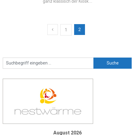
ganz klassisch der Kiosk....
Beitragsnavigation
2
1
August 2026