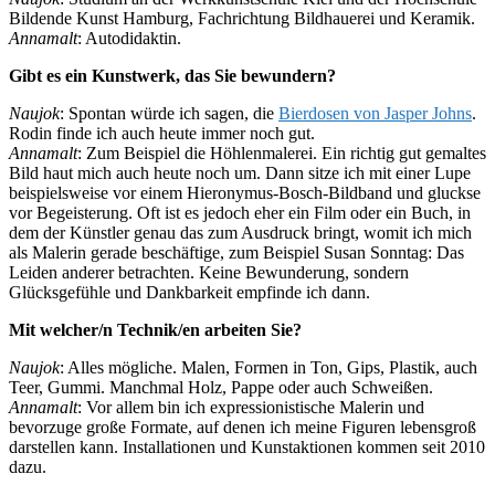
Bildende Kunst Hamburg, Fachrichtung Bildhauerei und Keramik.
Annamalt
: Autodidaktin.
Gibt es ein Kunstwerk, das Sie bewundern?
Naujok
: Spontan würde ich sagen, die
Bierdosen von Jasper Johns
.
Rodin finde ich auch heute immer noch gut.
Annamalt
: Zum Beispiel die Höhlenmalerei. Ein richtig gut gemaltes
Bild haut mich auch heute noch um. Dann sitze ich mit einer Lupe
beispielsweise vor einem Hieronymus-Bosch-Bildband und gluckse
vor Begeisterung. Oft ist es jedoch eher ein Film oder ein Buch, in
dem der Künstler genau das zum Ausdruck bringt, womit ich mich
als Malerin gerade beschäftige, zum Beispiel Susan Sonntag: Das
Leiden anderer betrachten. Keine Bewunderung, sondern
Glücksgefühle und Dankbarkeit empfinde ich dann.
Mit welcher/n Technik/en arbeiten Sie?
Naujok
: Alles mögliche. Malen, Formen in Ton, Gips, Plastik, auch
Teer, Gummi. Manchmal Holz, Pappe oder auch Schweißen.
Annamalt
: Vor allem bin ich expressionistische Malerin und
bevorzuge große Formate, auf denen ich meine Figuren lebensgroß
darstellen kann. Installationen und Kunstaktionen kommen seit 2010
dazu.