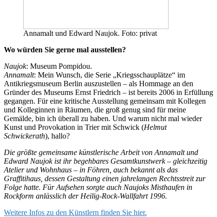
Annamalt und Edward Naujok. Foto: privat
Wo würden Sie gerne mal ausstellen?
Naujok
: Museum Pompidou.
Annamalt
: Mein Wunsch, die Serie „Kriegsschauplätze“ im
Antikriegsmuseum Berlin auszustellen – als Hommage an den
Gründer des Museums Ernst Friedrich – ist bereits 2006 in Erfüllung
gegangen. Für eine kritische Ausstellung gemeinsam mit Kollegen
und Kolleginnen in Räumen, die groß genug sind für meine
Gemälde, bin ich überall zu haben. Und warum nicht mal wieder
Kunst und Provokation in Trier mit Schwick (
Helmut
Schwickerath
), hallo?
Die größte gemeinsame künstlerische Arbeit von Annamalt und
Edward Naujok ist ihr begehbares Gesamtkunstwerk – gleichzeitig
Atelier und Wohnhaus – in Föhren, auch bekannt als das
Graffitihaus, dessen Gestaltung einen jahrelangen Rechtsstreit zur
Folge hatte. Für Aufsehen sorgte auch Naujoks Misthaufen in
Rockform anlässlich der Heilig-Rock-Wallfahrt 1996.
Weitere Infos zu den Künstlern finden Sie hier.