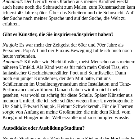
Annamalt
: Der Geruch von Ölfarben aus meiner Kindheit weckt
auch heute noch die Sehnsucht zum Malen, zum Kunstmachen kam
ich erst 40 Jahre später. Über das Scheitern und die Sehnsucht. Auf
der Suche nach meiner Sprache und auf der Suche, die Welt zu
erfahren.
Gibt es Künstler, die Sie inspirieren/inspiriert haben?
Naujok
: Es war mehr der Zeitgeist der 60er und 70er Jahre als
Personen. Pop Art und der Fluxus-Bewegung fühle ich mich noch
heute verbunden.
Annamalt
: Künstler wie Nichtkünstler, meist Menschen aus meinem
näheren Umfeld. Als Kind war es für mich mein Onkel Tias, ein
fantastischer Geschichtenerzähler, Poet und Schriftsteller. Dann
noch ein junger Kunstlehrer, der den Mut hatte, mit uns
Schülerinnen im Ursulinengymnasium eine Installation und Tanz-
Performance aufzuführen. Danach haben wir ihn nicht mehr
gesehen, war wohl zu schräg für diese Schule. Später Künstler aus
meinem Umfeld, die ich sehr schätze wegen ihrer Unverbogenheit:
Uta Stahl, Edward Naujok, Helmut Schwickerath. Für die Themen
sorgte von Anfang an meine Großmutter, die mir, dem Kind, vom
Krieg und Hunger in der Welt erzählte und zu schimpfen wusste.
Autodidakt oder Ausbildung/Studium?
Naujok
: Studium an der Werkkunstschule Kiel und der Hochschule