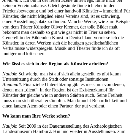
Annamalt
: Ich bin in der freien Szene unterwegs, fühle mich bei
keinem Verein zuhause. Gleichgesinnte finde ich eher in der
Friedensbewegung und bei einer handvoll Künstler – immerhin! Für
Künstler, die nicht Mitglied eines Vereins sind, ist es schwierig,
einen Ausstellungsplatz zu finden. Manche Werke, wie zum Beispiel
von dem Trierer Künstler Oliver Kremer, der tolle Bilder malt,
bekommt man deshalb so gut wie gar nicht in Trier zu sehen.
Generell in der Bildenden Kunst in Deutschland vermisse ich die
Künstler, in deren Werken sich die heutigen gesellschaftlichen
Verhältnisse widerspiegeln. Musik und Theater finde ich da oft
mutiger und kritischer.
Wie lässt es sich in der Region als Künstler arbeiten?
Naujok
: Schwierig, man ist auf sich allein gestellt, es gibt kaum
Unterstützung durch die Stadt oder sonstige Institutionen.
Annamalt
: Finanzielle Unterstützung gibt es meist nur von denen,
denen man „dient“. In der Region ist der Existenzkampf für
Künstler der gleiche wie in anderen Städten auch. Seine Freiheit
muss man sich überall erkämpfen. Man braucht Beharrlichkeit und
einen langen Atem oder einen Partner, der gut verdient.
Wo kann man Ihre Werke sehen?
Naujok
: Seit 2009 in der Dauerausstellung des Archäologischen
Landesmuseum Hamburg. Hin und wieder in Ausstellungen, zum