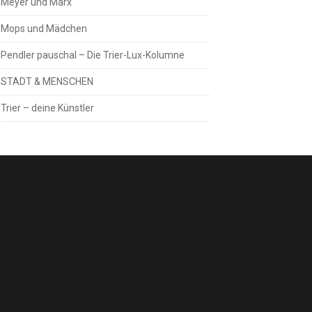
Meyer und Marx
Mops und Mädchen
Pendler pauschal – Die Trier-Lux-Kolumne
STADT & MENSCHEN
Trier – deine Künstler