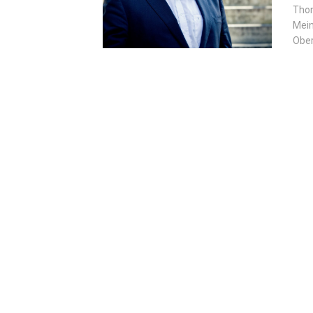
Thom
Mein
Ober