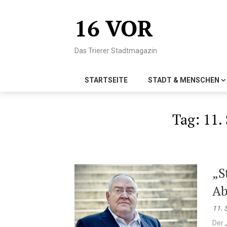
Skip
to
16 VOR
content
Das Trierer Stadtmagazin
STARTSEITE
STADT & MENSCHEN
Tag:
11.
„S
Ab
11. 
Der 