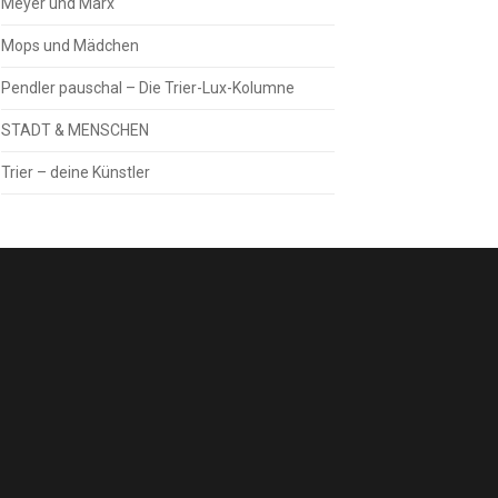
Meyer und Marx
Mops und Mädchen
Pendler pauschal – Die Trier-Lux-Kolumne
STADT & MENSCHEN
Trier – deine Künstler