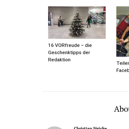
16 VORfreude – die
Geschenktipps der
Redaktion
Teile
Faceb
Abo
Christian Jöricke