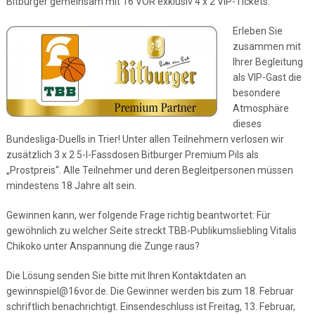
Bitburger gemeinsam mit 16 VOR exklusiv 4 x 2 VIP-Tickets.
Erleben Sie
zusammen mit
Ihrer Begleitung
als VIP-Gast die
besondere
Atmosphäre
dieses
Bundesliga-Duells in Trier! Unter allen Teilnehmern verlosen wir
zusätzlich 3 x 2 5-l-Fassdosen Bitburger Premium Pils als
„Prostpreis“. Alle Teilnehmer und deren Begleitpersonen müssen
mindestens 18 Jahre alt sein.
Gewinnen kann, wer folgende Frage richtig beantwortet: Für
gewöhnlich zu welcher Seite streckt TBB-Publikumsliebling Vitalis
Chikoko unter Anspannung die Zunge raus?
Die Lösung senden Sie bitte mit Ihren Kontaktdaten an
gewinnspiel@16vor.de. Die Gewinner werden bis zum 18. Februar
schriftlich benachrichtigt. Einsendeschluss ist Freitag, 13. Februar,