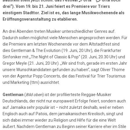
Baustein steht jetzt schon: das Festival „Porta³“ („Porta hoch
drei“). Vom 19. bis 21. Juni feiert es Premiere vor Triers
einstigem Stadttor. Ziel ist es, das lange Musikwochenende als
Eröffnungsveranstaltung zu etablieren.
An drei Abenden treten Musiker unterschiedlicher Genres auf.
Dadurch sollen möglichst viele Menschen angesprochen werden. Für
die Premiere am letzten Wochenende vor dem Altstadtfest sind
dies Gentleman & The Evolution (19. Juni, 20 Uhr), die Frankfurter
Sinfoniker mit „The Night of Classic & Pop“ (20. Juni, 20.30 Uhr) und
Gregor Meyle (21. Juni, 20 Uhr). „Wir sind froh, gerade im ersten Jahr
unsere Wunschkandidaten gefunden zu haben“, sagt Oliver Thome
von der Agentur Popp Concerts, die das Festival für Trier Tourismus
und Marketing (ttm) ausrichtet.
Gentleman
(
Bild oben
) ist der profilierteste Reggae-Musiker
Deutschlands, der nicht nur europaweit Erfolge feiert, sondern auch
auf Jamaika sehr populär ist – nicht zuletzt deshalb, weil er neben
Englisch auch auf Patois, dem jamaikanischen Kreolisch, singt und
sich dabei immer wieder zu Religion und Hilfe für die eine Welt
äußert. Nachdem Gentleman zu Beginn seiner Karriere eher im Stile