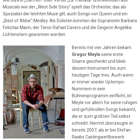
wie Bizets „Carmen“ oder Verdis „La Traviata“ und Melodien aus
Musicals wie der „West Side Story“ spielt das Orchester, das als
Spezialist der leichten Muse gilt, auch Songs von Queen und ein
„Best of Abba“-Medley. Als Solisten konnten die Sopranistin Barbara
Felicitas Marin, der Tenor Rafael Cavero und die Geigerin Angelika
Lichtenstern gewonnen werden.
Bereits mit vier Jahren bekam
Gregor Meyle
seine erste
Gitarre geschenkt und blieb
diesem Instrument bis zum
heutigen Tage treu. Auch wenn
er immer wieder Uptempo-
Nummern in sein
Bühnenprogramm einflicht, ist
Meyle vor allem für seine ruhigen
und gefühlvollen Songs bekannt,
die er zum größten Teil selbst
schreibt. Hiermit überzeugte er
bereits 2007, als er bei Stefan
Raabs Castingwettbewerb