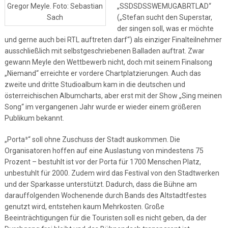
Gregor Meyle. Foto: Sebastian
„SSDSDSSWEMUGABRTLAD“
Sach
(„Stefan sucht den Superstar,
der singen soll, was er möchte
und gerne auch bei RTL auftreten darf“) als einziger Finalteilnehmer
ausschließlich mit selbstgeschriebenen Balladen auftrat. Zwar
gewann Meyle den Wettbewerb nicht, doch mit seinem Finalsong
„Niemand“ erreichte er vordere Chartplatzierungen. Auch das
zweite und dritte Studioalbum kam in die deutschen und
österreichischen Albumcharts, aber erst mit der Show „Sing meinen
Song“ im vergangenen Jahr wurde er wieder einem größeren
Publikum bekannt.
„Porta³“ soll ohne Zuschuss der Stadt auskommen. Die
Organisatoren hoffen auf eine Auslastung von mindestens 75
Prozent – bestuhlt ist vor der Porta für 1700 Menschen Platz,
unbestuhlt für 2000. Zudem wird das Festival von den Stadtwerken
und der Sparkasse unterstützt. Dadurch, dass die Bühne am
darauffolgenden Wochenende durch Bands des Altstadtfestes
genutzt wird, entstehen kaum Mehrkosten. Große
Beeinträchtigungen für die Touristen soll es nicht geben, da der