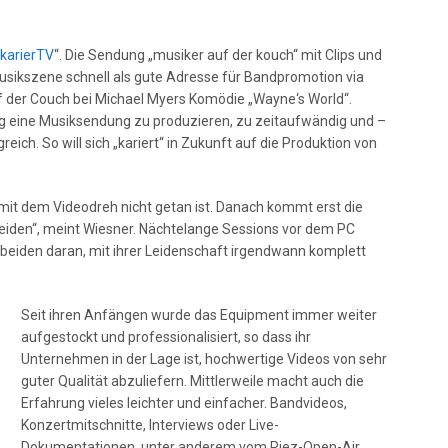
karierTV
“. Die Sendung „musiker auf der kouch“ mit Clips und
 Musikszene schnell als gute Adresse für Bandpromotion via
f der Couch bei Michael Myers Komödie „Wayne‘s World“.
g eine Musiksendung zu produzieren, zu zeitaufwändig und –
ich. So will sich „kariert“ in Zukunft auf die Produktion von
 mit dem Videodreh nicht getan ist. Danach kommt erst die
hneiden“, meint Wiesner. Nächtelange Sessions vor dem PC
e beiden daran, mit ihrer Leidenschaft irgendwann komplett
Seit ihren Anfängen wurde das Equipment immer weiter
aufgestockt und professionalisiert, so dass ihr
Unternehmen in der Lage ist, hochwertige Videos von sehr
guter Qualität abzuliefern. Mittlerweile macht auch die
Erfahrung vieles leichter und einfacher. Bandvideos,
Konzertmitschnitte, Interviews oder Live-
Dokumentationen, unter anderem vom Riez-Open-Air,