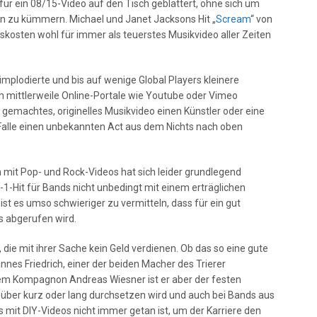
 für ein 08/15-Video auf den Tisch geblättert, ohne sich um
en zu kümmern. Michael und Janet Jacksons Hit „
Scream
“ von
nskosten wohl für immer als teuerstes Musikvideo aller Zeiten
mplodierte und bis auf wenige Global Players kleinere
 mittlerweile Online-Portale wie Youtube oder Vimeo
gemachtes, originelles Musikvideo einen Künstler oder eine
Falle einen unbekannten Act aus dem Nichts nach oben
mit Pop- und Rock-Videos hat sich leider grundlegend
-1-Hit für Bands nicht unbedingt mit einem erträglichen
t es umso schwieriger zu vermitteln, dass für ein gut
s abgerufen wird.
, die mit ihrer Sache kein Geld verdienen. Ob das so eine gute
annes Friedrich, einer der beiden Macher des Trierer
m Kompagnon Andreas Wiesner ist er aber der festen
t über kurz oder lang durchsetzen wird und auch bei Bands aus
 mit DIY-Videos nicht immer getan ist, um der Karriere den