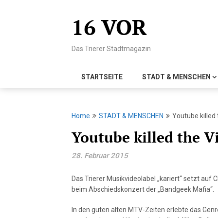
Skip
to
16 VOR
content
Das Trierer Stadtmagazin
STARTSEITE
STADT & MENSCHEN
Home
STADT & MENSCHEN
Youtube killed
Youtube killed the V
28. Februar 2015
Das Trierer Musikvideolabel „kariert“ setzt auf 
beim Abschiedskonzert der „Bandgeek Mafia“.
In den guten alten MTV-Zeiten erlebte das Gen