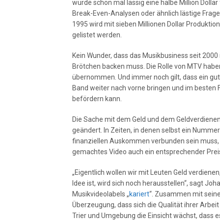
wurde schon mal lässig eine halbe Million Dollar
Break-Even-Analysen oder ähnlich lästige Frag
1995 wird mit sieben Millionen Dollar Produktio
gelistet werden.
Kein Wunder, dass das Musikbusiness seit 2000 i
Brötchen backen muss. Die Rolle von MTV haben
übernommen. Und immer noch gilt, dass ein gut 
Band weiter nach vorne bringen und im besten 
befördern kann.
Die Sache mit dem Geld und dem Geldverdienen 
geändert. In Zeiten, in denen selbst ein Nummer
finanziellen Auskommen verbunden sein muss, is
gemachtes Video auch ein entsprechender Prei
„Eigentlich wollen wir mit Leuten Geld verdienen
Idee ist, wird sich noch herausstellen“, sagt Joh
Musikvideolabels „
kariert
“. Zusammen mit seine
Überzeugung, dass sich die Qualität ihrer Arbei
Trier und Umgebung die Einsicht wächst, dass es