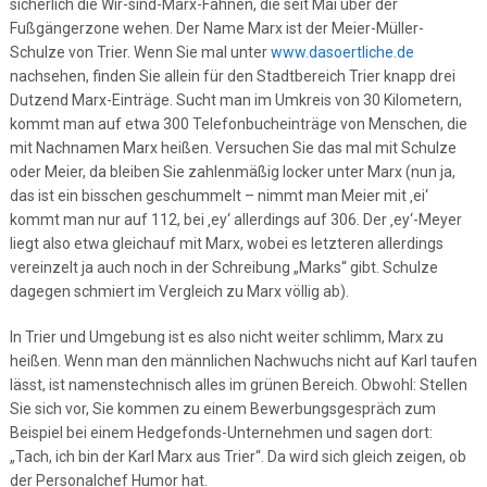
sicherlich die Wir-sind-Marx-Fahnen, die seit Mai über der
Fußgängerzone wehen. Der Name Marx ist der Meier-Müller-
Schulze von Trier. Wenn Sie mal unter
www.dasoertliche.de
nachsehen, finden Sie allein für den Stadtbereich Trier knapp drei
Dutzend Marx-Einträge. Sucht man im Umkreis von 30 Kilometern,
kommt man auf etwa 300 Telefonbucheinträge von Menschen, die
mit Nachnamen Marx heißen. Versuchen Sie das mal mit Schulze
oder Meier, da bleiben Sie zahlenmäßig locker unter Marx (nun ja,
das ist ein bisschen geschummelt – nimmt man Meier mit ‚ei‘
kommt man nur auf 112, bei ‚ey‘ allerdings auf 306. Der ‚ey‘-Meyer
liegt also etwa gleichauf mit Marx, wobei es letzteren allerdings
vereinzelt ja auch noch in der Schreibung „Marks“ gibt. Schulze
dagegen schmiert im Vergleich zu Marx völlig ab).
In Trier und Umgebung ist es also nicht weiter schlimm, Marx zu
heißen. Wenn man den männlichen Nachwuchs nicht auf Karl taufen
lässt, ist namenstechnisch alles im grünen Bereich. Obwohl: Stellen
Sie sich vor, Sie kommen zu einem Bewerbungsgespräch zum
Beispiel bei einem Hedgefonds-Unternehmen und sagen dort:
„Tach, ich bin der Karl Marx aus Trier“. Da wird sich gleich zeigen, ob
der Personalchef Humor hat.