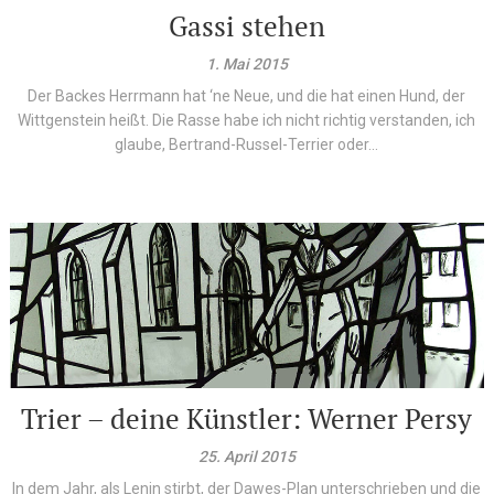
Gassi stehen
1. Mai 2015
Der Backes Herrmann hat ‘ne Neue, und die hat einen Hund, der
Wittgenstein heißt. Die Rasse habe ich nicht richtig verstanden, ich
glaube, Bertrand-Russel-Terrier oder...
Trier – deine Künstler: Werner Persy
25. April 2015
In dem Jahr, als Lenin stirbt, der Dawes-Plan unterschrieben und die