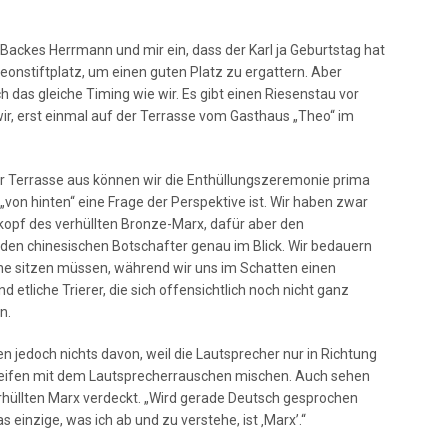
ackes Herrmann und mir ein, dass der Karl ja Geburtstag hat
meonstiftplatz, um einen guten Platz zu ergattern. Aber
ch das gleiche Timing wie wir. Es gibt einen Riesenstau vor
ir, erst einmal auf der Terrasse vom Gasthaus „Theo“ im
der Terrasse aus können wir die Enthüllungszeremonie prima
von hinten“ eine Frage der Perspektive ist. Wir haben zwar
kopf des verhüllten Bronze-Marx, dafür aber den
 den chinesischen Botschafter genau im Blick. Wir bedauern
onne sitzen müssen, während wir uns im Schatten einen
etliche Trierer, die sich offensichtlich noch nicht ganz
n.
 jedoch nichts davon, weil die Lautsprecher nur in Richtung
rpfeifen mit dem Lautsprecherrauschen mischen. Auch sehen
rhüllten Marx verdeckt. „Wird gerade Deutsch gesprochen
s einzige, was ich ab und zu verstehe, ist ‚Marx’.“