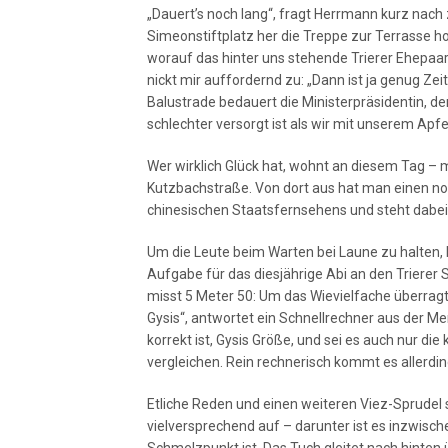
„Dauert’s noch lang“, fragt Herrmann kurz nach
Simeonstiftplatz her die Treppe zur Terrasse h
worauf das hinter uns stehende Trierer Ehepaa
nickt mir auffordernd zu: „Dann ist ja genug Zei
Balustrade bedauert die Ministerpräsidentin, der
schlechter versorgt ist als wir mit unserem Apfe
Wer wirklich Glück hat, wohnt an diesem Tag – 
Kutzbachstraße. Von dort aus hat man einen noc
chinesischen Staatsfernsehens und steht dabei
Um die Leute beim Warten bei Laune zu halten,
Aufgabe für das diesjährige Abi an den Trierer 
misst 5 Meter 50: Um das Wievielfache überragt 
Gysis“, antwortet ein Schnellrechner aus der Me
korrekt ist, Gysis Größe, und sei es auch nur di
vergleichen. Rein rechnerisch kommt es allerdin
Etliche Reden und einen weiteren Viez-Sprudel s
vielversprechend auf – darunter ist es inzwisch