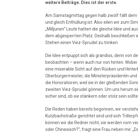
weitere Beiträge. Dies ist der erste.
Am Samstagmittag gegen halb zwölf fällt dem B
und gleich Enthüllung ist. Also eilen wir zum Si
„Milljunen“ Leute hatten die gleiche Idee und au
dem abgesperrten Platz. Deshalb beschließen w
Stehen einen Viez-Sprudel zu trinken.
Die Idee entpuppt sich als grandios, denn von 
beobachten – wenn auch nur von hinten. Wobei „
eine miserable Sicht auf den Rücken und Hinter
Oberbürgermeister, die Ministerpräsidentin und
die Honoratioren, weil sie in der gleißenden S
zweiten Viez-Sprudel gönnen. Um uns herum sind 
sicher sind, ob sie stänkern oder stolz sein sollte
Die Reden haben bereits begonnen, wir verstehen
Kutzbachstraße gerichtet sind und sich Trille
können wir die Redner nicht, sie werden vom ve
oder Chinesisch?“, fragt eine Frau neben mir. „Da