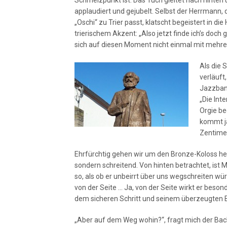
Schmelzpunkt ist. Das Tuch gleitet nach hinte
applaudiert und gejubelt. Selbst der Herrmann, 
„Oschi“ zu Trier passt, klatscht begeistert in d
trierischem Akzent: „Also jetzt finde ich’s doc
sich auf diesen Moment nicht einmal mit mehre
Als die 
verläuft
Jazzban
„Die Int
Orgie be
kommt ja
Zentimete
Ehrfürchtig gehen wir um den Bronze-Koloss herum
sondern schreitend. Von hinten betrachtet, ist M
so, als ob er unbeirrt über uns wegschreiten wür
von der Seite … Ja, von der Seite wirkt er be
dem sicheren Schritt und seinem überzeugten Bli
„Aber auf dem Weg wohin?“, fragt mich der Back