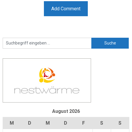
August 2026
M
D
M
D
F
S
S