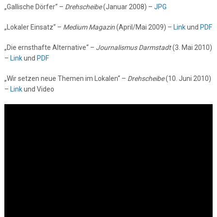
„Gallische Dörfer“ –
Drehscheibe
(Januar 2008) –
JPG
„Lokaler Einsatz“ –
Medium Magazin
(April/Mai 2009) –
Link
und
PDF
„Die ernsthafte Alternative“ –
Journalismus Darmstadt
(3. Mai 2010)
–
Link
und
PDF
„Wir setzen neue Themen im Lokalen“ –
Drehscheibe
(10. Juni 2010)
–
Link
und Video