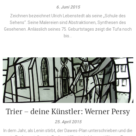
6. Juni 2015
Zeichnen bezeichnet Ulrich Lebenstedt als seine „Schule des
Sehens“. Seine Malereien sind Abstraktionen, Synthesen des
Gesehenen. Anlässlich seines 75. Geburtstages zeigt die Tufa noch
bis...
Trier – deine Künstler: Werner Persy
25. April 2015
In dem Jahr, als Lenin stirbt, der Dawes-Plan unterschrieben und die