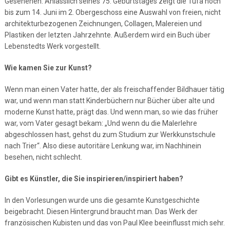
Gesehenen. Anlässlich seines 75. Geburtstages zeigt die Tufa noch
bis zum 14. Juni im 2. Obergeschoss eine Auswahl von freien, nicht
architekturbezogenen Zeichnungen, Collagen, Malereien und
Plastiken der letzten Jahrzehnte. Außerdem wird ein Buch über
Lebenstedts Werk vorgestellt.
Wie kamen Sie zur Kunst?
Wenn man einen Vater hatte, der als freischaffender Bildhauer tätig
war, und wenn man statt Kinderbüchern nur Bücher über alte und
moderne Kunst hatte, prägt das. Und wenn man, so wie das früher
war, vom Vater gesagt bekam: „Und wenn du die Malerlehre
abgeschlossen hast, gehst du zum Studium zur Werkkunstschule
nach Trier“. Also diese autoritäre Lenkung war, im Nachhinein
besehen, nicht schlecht.
Gibt es Künstler, die Sie inspirieren/inspiriert haben?
In den Vorlesungen wurde uns die gesamte Kunstgeschichte
beigebracht. Diesen Hintergrund braucht man. Das Werk der
französischen Kubisten und das von Paul Klee beeinflusst mich sehr.