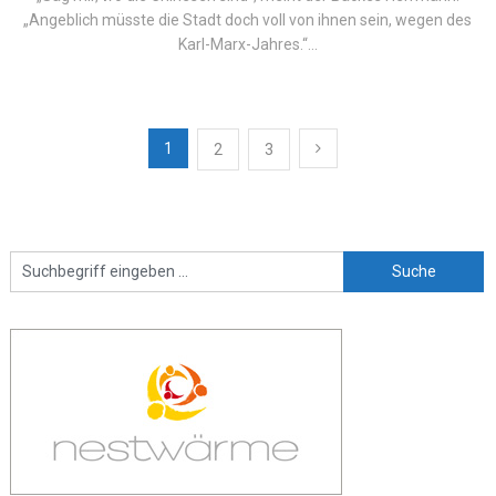
„Angeblich müsste die Stadt doch voll von ihnen sein, wegen des
Karl-Marx-Jahres.“...
Beitragsnavigation
1
2
3