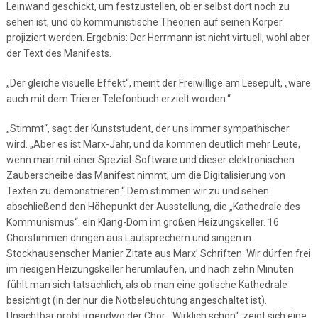
Leinwand geschickt, um festzustellen, ob er selbst dort noch zu
sehen ist, und ob kommunistische Theorien auf seinen Körper
projiziert werden. Ergebnis: Der Herrmann ist nicht virtuell, wohl aber
der Text des Manifests.
„Der gleiche visuelle Effekt“, meint der Freiwillige am Lesepult, „wäre
auch mit dem Trierer Telefonbuch erzielt worden.“
„Stimmt“, sagt der Kunststudent, der uns immer sympathischer
wird. „Aber es ist Marx-Jahr, und da kommen deutlich mehr Leute,
wenn man mit einer Spezial-Software und dieser elektronischen
Zauberscheibe das Manifest nimmt, um die Digitalisierung von
Texten zu demonstrieren.“ Dem stimmen wir zu und sehen
abschließend den Höhepunkt der Ausstellung, die „Kathedrale des
Kommunismus“: ein Klang-Dom im großen Heizungskeller. 16
Chorstimmen dringen aus Lautsprechern und singen in
Stockhausenscher Manier Zitate aus Marx’ Schriften. Wir dürfen frei
im riesigen Heizungskeller herumlaufen, und nach zehn Minuten
fühlt man sich tatsächlich, als ob man eine gotische Kathedrale
besichtigt (in der nur die Notbeleuchtung angeschaltet ist).
Unsichtbar probt irgendwo der Chor. „Wirklich schön“, zeigt sich eine