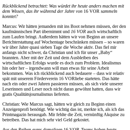
Rückblickend betrachtet: Was würdet ihr heute anders machen mit
dem Wissen, das ihr während der Jahre von
16 VOR
sammeln
konntet?
Marcus: Wir hätten jemanden mit ins Boot nehmen müssen, der den
kaufmännischen Part übernimmt und
16 VOR
auch wirtschaftlich
zum Laufen bringt. Außerdem hätten wir von Beginn an unsere
Berichterstattung auf Wochentage beschränken müssen – so waren
wir über Jahre quasi sieben Tage die Woche aktiv. Das fiel mir
anfangs nicht schwer, da Christian und ich für unser „Baby“
brannten. Aber mit der Zeit und dem Ausbleiben des
wirtschaftlichen Erfolgs wurde es doch zum Problem. Idealismus
hin oder her – irgendwann will man etwas für seine Arbeit
bekommen. Was ich rückblickend auch bedauere – dass wir relativ
spät mit unserem Förderverein 16 VORliebe starteten. Das hätte
nach ein oder zwei Jahren passieren müssen, als sich viele unserer
Leserinnen und Leser noch nicht daran gewöhnt hatten, dass wir
gratis Qualitätsjournalismus lieferten.
Christian: Wie Marcus sagt, hätten wir gleich zu Beginn einen
Anzeigenprofi benötigt. Wie wichtig das ist, merkte ich, als ich das
Printmagazin herausgab. Mir fehlte die Zeit, vernünftig Akquise zu
betreiben. Das hat mich sehr viel Geld gekostet.
Aus den Reihen eures damaligen
16 VOR
-Teams haben heute