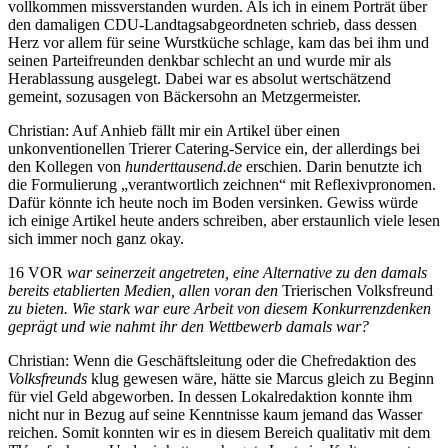
vollkommen missverstanden wurden. Als ich in einem Porträt über
den damaligen CDU-Landtagsabgeordneten schrieb, dass dessen
Herz vor allem für seine Wurstküche schlage, kam das bei ihm und
seinen Parteifreunden denkbar schlecht an und wurde mir als
Herablassung ausgelegt. Dabei war es absolut wertschätzend
gemeint, sozusagen von Bäckersohn an Metzgermeister.
Christian: Auf Anhieb fällt mir ein Artikel über einen
unkonventionellen Trierer Catering-Service ein, der allerdings bei
den Kollegen von
hunderttausend.de
erschien. Darin benutzte ich
die Formulierung „verantwortlich zeichnen“ mit Reflexivpronomen.
Dafür könnte ich heute noch im Boden versinken. Gewiss würde
ich einige Artikel heute anders schreiben, aber erstaunlich viele lesen
sich immer noch ganz okay.
16 VOR
war seinerzeit angetreten, eine Alternative zu den damals
bereits etablierten Medien, allen voran den
Trierischen Volksfreund
zu bieten. Wie stark war eure Arbeit von diesem Konkurrenzdenken
geprägt und wie nahmt ihr den Wettbewerb damals war?
Christian: Wenn die Geschäftsleitung oder die Chefredaktion des
Volksfreunds
klug gewesen wäre, hätte sie Marcus gleich zu Beginn
für viel Geld abgeworben. In dessen Lokalredaktion konnte ihm
nicht nur in Bezug auf seine Kenntnisse kaum jemand das Wasser
reichen. Somit konnten wir es in diesem Bereich qualitativ mit dem