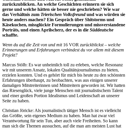
zurückzublicken. An welche Geschichten erinnern sie sich
gerne und welche hätten sie besser nie geschrieben? Wie war
das Verhältnis zum
Trierischen Volksfreund
und was würden sie
heute anders machen? Ein Gespräch über Shitstorms und
Käsekuchen, missglückte Formulierungen und missverstandene
Porträts, und einen Aprilscherz, der es in die
Süddeutsche
schaffte.
Wenn du auf die Zeit von und mit
16 VOR
zurückblickst – welche
Erinnerungen und Erfahrungen verbindest du vor allem mit diesem
Projekt?
Marcus Stölb: Es war unheimlich toll zu erleben, welche Resonanz
wir mit unserem Ansatz, lokalen Qualitätsjournalismus zu bieten,
erzielen konnten. Und es gehört für mich bis heute zu den schönsten
Erfahrungen überhaupt, zu beobachten, was aus einigen unserer
damaligen Mitstreiterinnen und Mitstreitern geworden ist. Wir hatten
das Riesenglück, viele junge Menschen mit journalistischem Talent
und einer großen Portion Idealismus und Leidenschaft an unserer
Seite zu haben.
Christian Jöricke: Als journalistisch tätiger Mensch ist es vielleicht
das Größte, sein eigenes Medium zu haben. Man hat zwar viel
Verantwortung für sein Tun, aber auch viele Freiheiten. So kann
man sich die Themen aussuchen, auf die man am meisten Lust hat