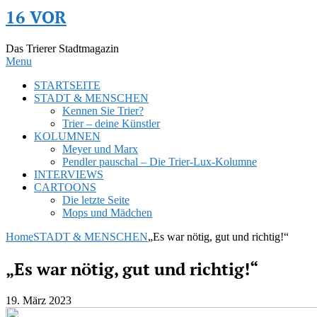
Skip
16 VOR
to
content
Das Trierer Stadtmagazin
Menu
STARTSEITE
STADT & MENSCHEN
Kennen Sie Trier?
Trier – deine Künstler
KOLUMNEN
Meyer und Marx
Pendler pauschal – Die Trier-Lux-Kolumne
INTERVIEWS
CARTOONS
Die letzte Seite
Mops und Mädchen
Home
STADT & MENSCHEN
„Es war nötig, gut und richtig!“
„Es war nötig, gut und richtig!“
19. März 2023