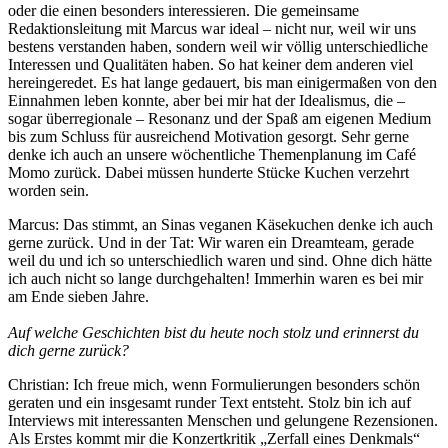
oder die einen besonders interessieren. Die gemeinsame
Redaktionsleitung mit Marcus war ideal – nicht nur, weil wir uns
bestens verstanden haben, sondern weil wir völlig unterschiedliche
Interessen und Qualitäten haben. So hat keiner dem anderen viel
hereingeredet. Es hat lange gedauert, bis man einigermaßen von den
Einnahmen leben konnte, aber bei mir hat der Idealismus, die –
sogar überregionale – Resonanz und der Spaß am eigenen Medium
bis zum Schluss für ausreichend Motivation gesorgt. Sehr gerne
denke ich auch an unsere wöchentliche Themenplanung im Café
Momo zurück. Dabei müssen hunderte Stücke Kuchen verzehrt
worden sein.
Marcus: Das stimmt, an Sinas veganen Käsekuchen denke ich auch
gerne zurück. Und in der Tat: Wir waren ein Dreamteam, gerade
weil du und ich so unterschiedlich waren und sind. Ohne dich hätte
ich auch nicht so lange durchgehalten! Immerhin waren es bei mir
am Ende sieben Jahre.
Auf welche Geschichten bist du heute noch stolz und erinnerst du
dich gerne zurück?
Christian: Ich freue mich, wenn Formulierungen besonders schön
geraten und ein insgesamt runder Text entsteht. Stolz bin ich auf
Interviews mit interessanten Menschen und gelungene Rezensionen.
Als Erstes kommt mir die Konzertkritik „Zerfall eines Denkmals“