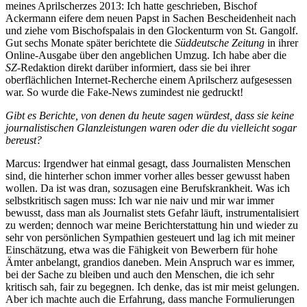
meines Aprilscherzes 2013: Ich hatte geschrieben, Bischof
Ackermann eifere dem neuen Papst in Sachen Bescheidenheit nach
und ziehe vom Bischofspalais in den Glockenturm von St. Gangolf.
Gut sechs Monate später berichtete die
Süddeutsche Zeitung
in ihrer
Online-Ausgabe über den angeblichen Umzug. Ich habe aber die
SZ
-Redaktion direkt darüber informiert, dass sie bei ihrer
oberflächlichen Internet-Recherche einem Aprilscherz aufgesessen
war. So wurde die Fake-News zumindest nie gedruckt!
Gibt es Berichte, von denen du heute sagen würdest, dass sie keine
journalistischen Glanzleistungen waren oder die du vielleicht sogar
bereust?
Marcus: Irgendwer hat einmal gesagt, dass Journalisten Menschen
sind, die hinterher schon immer vorher alles besser gewusst haben
wollen. Da ist was dran, sozusagen eine Berufskrankheit. Was ich
selbstkritisch sagen muss: Ich war nie naiv und mir war immer
bewusst, dass man als Journalist stets Gefahr läuft, instrumentalisiert
zu werden; dennoch war meine Berichterstattung hin und wieder zu
sehr von persönlichen Sympathien gesteuert und lag ich mit meiner
Einschätzung, etwa was die Fähigkeit von Bewerbern für hohe
Ämter anbelangt, grandios daneben. Mein Anspruch war es immer,
bei der Sache zu bleiben und auch den Menschen, die ich sehr
kritisch sah, fair zu begegnen. Ich denke, das ist mir meist gelungen.
Aber ich machte auch die Erfahrung, dass manche Formulierungen