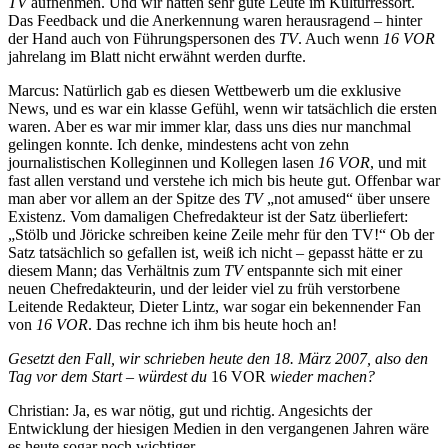
TV
aufnehmen. Und wir hatten sehr gute Leute im Kulturressort.
Das Feedback und die Anerkennung waren herausragend – hinter
der Hand auch von Führungspersonen des
TV
. Auch wenn
16 VOR
jahrelang im Blatt nicht erwähnt werden durfte.
Marcus: Natürlich gab es diesen Wettbewerb um die exklusive
News, und es war ein klasse Gefühl, wenn wir tatsächlich die ersten
waren. Aber es war mir immer klar, dass uns dies nur manchmal
gelingen konnte. Ich denke, mindestens acht von zehn
journalistischen Kolleginnen und Kollegen lasen
16 VOR
, und mit
fast allen verstand und verstehe ich mich bis heute gut. Offenbar war
man aber vor allem an der Spitze des
TV
„not amused“ über unsere
Existenz. Vom damaligen Chefredakteur ist der Satz überliefert:
„Stölb und Jöricke schreiben keine Zeile mehr für den TV!“ Ob der
Satz tatsächlich so gefallen ist, weiß ich nicht – gepasst hätte er zu
diesem Mann; das Verhältnis zum
TV
entspannte sich mit einer
neuen Chefredakteurin, und der leider viel zu früh verstorbene
Leitende Redakteur, Dieter Lintz, war sogar ein bekennender Fan
von
16 VOR
. Das rechne ich ihm bis heute hoch an!
Gesetzt den Fall, wir schrieben heute den 18. März 2007, also den
Tag vor dem Start – würdest du
16 VOR
wieder machen?
Christian: Ja, es war nötig, gut und richtig. Angesichts der
Entwicklung der hiesigen Medien in den vergangenen Jahren wäre
es heute sogar noch wichtiger.