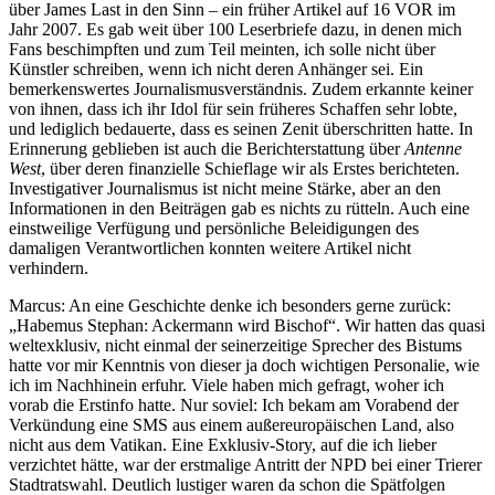
über James Last in den Sinn – ein früher Artikel auf 16 VOR im
Jahr 2007. Es gab weit über 100 Leserbriefe dazu, in denen mich
Fans beschimpften und zum Teil meinten, ich solle nicht über
Künstler schreiben, wenn ich nicht deren Anhänger sei. Ein
bemerkenswertes Journalismusverständnis. Zudem erkannte keiner
von ihnen, dass ich ihr Idol für sein früheres Schaffen sehr lobte,
und lediglich bedauerte, dass es seinen Zenit überschritten hatte. In
Erinnerung geblieben ist auch die Berichterstattung über
Antenne
West
, über deren finanzielle Schieflage wir als Erstes berichteten.
Investigativer Journalismus ist nicht meine Stärke, aber an den
Informationen in den Beiträgen gab es nichts zu rütteln. Auch eine
einstweilige Verfügung und persönliche Beleidigungen des
damaligen Verantwortlichen konnten weitere Artikel nicht
verhindern.
Marcus: An eine Geschichte denke ich besonders gerne zurück:
„Habemus Stephan: Ackermann wird Bischof“. Wir hatten das quasi
weltexklusiv, nicht einmal der seinerzeitige Sprecher des Bistums
hatte vor mir Kenntnis von dieser ja doch wichtigen Personalie, wie
ich im Nachhinein erfuhr. Viele haben mich gefragt, woher ich
vorab die Erstinfo hatte. Nur soviel: Ich bekam am Vorabend der
Verkündung eine SMS aus einem außereuropäischen Land, also
nicht aus dem Vatikan. Eine Exklusiv-Story, auf die ich lieber
verzichtet hätte, war der erstmalige Antritt der NPD bei einer Trierer
Stadtratswahl. Deutlich lustiger waren da schon die Spätfolgen