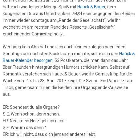
kommenden Jahres zählt zu meinen Favoriten, doch auch 2016
hatte ich wieder jede Menge Spaß mit
Hauck & Bauer
, dem
kongenialen Duo aus Unterfranken.
FAS
-Leser begegnen den Beiden
immer wieder sonntags am „Rande der Gesellschaft“, wie ihr
wöchentlich am rechten Rand des Ressorts „Gesellschaft“
erscheinender Comicstrip heißt.
Wer noch kein Abo hat und sich auch keines zulegen oder jeden
Sonntag zum nächsten Kiosk laufen möchte, sollte sich den
Hauck &
Bauer-Kalender besorgen
: 53 Postkarten, die man dann das Jahr
über Freunden hintergründigen Humors schicken kann. Selbst auf
Romantik verstehen sich Hauck & Bauer, wie ihr Comicstripp für die
Woche vom 17. bis 23. April 2017 zeigt. Die Szene: Ein Paar sitzt am
Tisch, gemeinsam füllen die Beiden ihre Organspende-Ausweise
aus.
ER: Spendest du alle Organe?
SIE: Wenn schon, denn schon.
ER: Nee, mein Herz geb ich nicht.
SIE: Warum das denn?
ER: Ich will nicht, dass dich jemand anderes liebt.