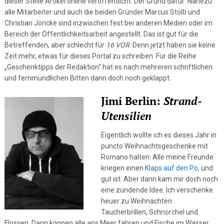
dieser Stelle Artikel online veröffentlicht. Der Grund dafür: Nahezu
alle Mitarbeiter und auch die beiden Gründer Marcus Stölb und
Christian Jöricke sind inzwischen fest bei anderen Medien oder im
Bereich der Öffentlichkeitsarbeit angestellt. Das ist gut für die
Betreffenden, aber schlecht für
16 VOR
. Denn jetzt haben sie keine
Zeit mehr, etwas für dieses Portal zu schreiben. Für die Reihe
„Geschenktipps der Redaktion“ hat es nach mehreren schriftlichen
und fernmündlichen Bitten dann doch noch geklappt.
Jimi Berlin:
Strand-
Utensilien
Eigentlich wollte ich es dieses Jahr in
puncto Weihnachtsgeschenke mit
Romano halten: Alle meine Freunde
kriegen einen
Klaps auf den Po
, und
gut ist. Aber dann kam mir doch noch
eine zündende Idee. Ich verschenke
heuer zu Weihnachten
Taucherbrillen, Schnorchel und
Flossen. Dann können alle ans Meer fahren und Fische im Wasser