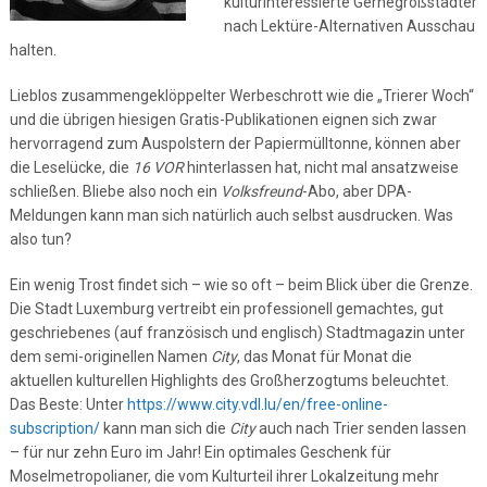
kulturinteressierte Gernegroßstädter
nach Lektüre-Alternativen Ausschau
halten.
Lieblos zusammengeklöppelter Werbeschrott wie die „Trierer Woch“
und die übrigen hiesigen Gratis-Publikationen eignen sich zwar
hervorragend zum Auspolstern der Papiermülltonne, können aber
die Leselücke, die
16 VOR
hinterlassen hat, nicht mal ansatzweise
schließen. Bliebe also noch ein
Volksfreund
-Abo, aber DPA-
Meldungen kann man sich natürlich auch selbst ausdrucken. Was
also tun?
Ein wenig Trost findet sich – wie so oft – beim Blick über die Grenze.
Die Stadt Luxemburg vertreibt ein professionell gemachtes, gut
geschriebenes (auf französisch und englisch) Stadtmagazin unter
dem semi-originellen Namen
City
, das Monat für Monat die
aktuellen kulturellen Highlights des Großherzogtums beleuchtet.
Das Beste: Unter
https://www.city.vdl.lu/en/free-online-
subscription/
kann man sich die
City
auch nach Trier senden lassen
– für nur zehn Euro im Jahr! Ein optimales Geschenk für
Moselmetropolianer, die vom Kulturteil ihrer Lokalzeitung mehr