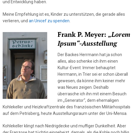
und Entwicklung haben.
Meine Empfehlung ist es, Kinder zu unterstützen, die gerade alles
verlieren, und
an Unicef zu spenden
.
Frank P. Meyer:
„Lorem
Ipsum“-Ausstellung
Der Backes Herrmann hat ja schon
alles, also schenke ich ihm einen
Kultur-Event: Immer behauptet
Herrmann, in Trier sei er schon überall
gewesen, da könne ihm keiner mehr
was Neues zeigen. Deshalb
überrasche ich ihn mit einem Besuch
im „Generator“, dem ehemaligen
Kohlekeller und Heizkraftzentrale des französischen Militärhospitals
auf dem Petrisberg, heute Ausstellungsraum unter der Uni-Mensa.
Kohlekeller klingt nach Niedrigdecke und muffiger Dunkelheit. Aber
der Franzose hat tüchtig eingeheizt, damals, als die Kohle noch billig