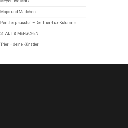
Meyer und Marx
Mops und Mädchen
Pendler pauschal – Die Trier-Lux-Kolumne
STADT & MENSCHEN
Trier – deine Künstler