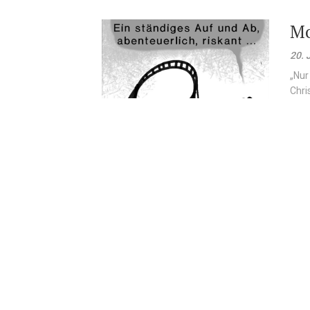
Mo
20. 
„Nur
Chris