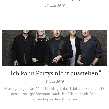
12. Juli 2015
...
„Ich kann Partys nicht ausstehen“
8. Juli 2015
Montagmorgen. Um 11.40 Uhr klingelt das Telefon in Zimmer 518
des Nürnberger Sheraton Hotels. Ian Gillan hebt ab. Es ist
Interviewtag für den Sänger von...