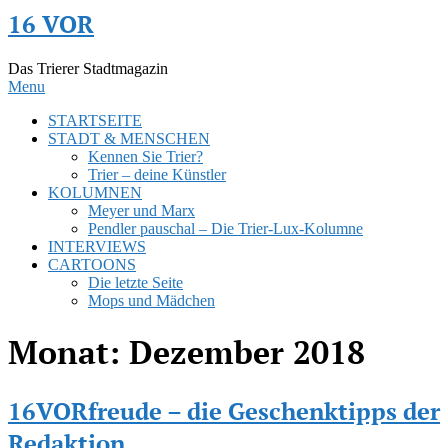
Skip
16 VOR
to
content
Das Trierer Stadtmagazin
Menu
STARTSEITE
STADT & MENSCHEN
Kennen Sie Trier?
Trier – deine Künstler
KOLUMNEN
Meyer und Marx
Pendler pauschal – Die Trier-Lux-Kolumne
INTERVIEWS
CARTOONS
Die letzte Seite
Mops und Mädchen
Monat:
Dezember 2018
16VORfreude – die Geschenktipps der
Redaktion