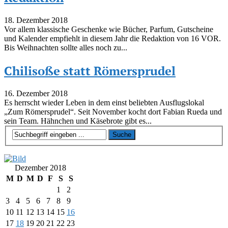
18. Dezember 2018
Vor allem klassische Geschenke wie Bücher, Parfum, Gutscheine
und Kalender empfiehlt in diesem Jahr die Redaktion von 16 VOR.
Bis Weihnachten sollte alles noch zu...
Chilisoße statt Römersprudel
16. Dezember 2018
Es herrscht wieder Leben in dem einst beliebten Ausflugslokal
„Zum Römersprudel“. Seit November kocht dort Fabian Rueda und
sein Team. Hähnchen und Käsebrote gibt es...
Dezember 2018
M
D
M
D
F
S
S
1
2
3
4
5
6
7
8
9
10
11
12
13
14
15
16
17
18
19
20
21
22
23