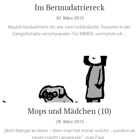
Im Bermudatriereck
30. März 2015
Neulich beobachtete ich, wie zwei holländische Touristen in der
Gangolfstraße verschwanden. Für IMMER, vermutete ich....
Mops und Mädchen (10)
28. März 2015
„Nicht Mangel an Ideen – denn man hat immer welche -, sondern an
neuen macht Langeweile.“ Jean Paul...