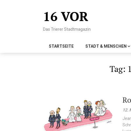
Skip
to
16 VOR
content
Das Trierer Stadtmagazin
STARTSEITE
STADT & MENSCHEN
Tag:
Ro
12. 
Jean
Schn