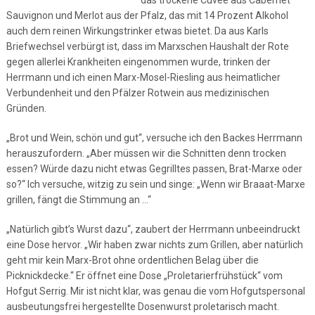
das trockene Cuvée aus Cabernet
Sauvignon und Merlot aus der Pfalz, das mit 14 Prozent Alkohol
auch dem reinen Wirkungstrinker etwas bietet. Da aus Karls
Briefwechsel verbürgt ist, dass im Marxschen Haushalt der Rote
gegen allerlei Krankheiten eingenommen wurde, trinken der
Herrmann und ich einen Marx-Mosel-Riesling aus heimatlicher
Verbundenheit und den Pfälzer Rotwein aus medizinischen
Gründen.
„Brot und Wein, schön und gut“, versuche ich den Backes Herrmann
herauszufordern. „Aber müssen wir die Schnitten denn trocken
essen? Würde dazu nicht etwas Gegrilltes passen, Brat-Marxe oder
so?“ Ich versuche, witzig zu sein und singe: „Wenn wir Braaat-Marxe
grillen, fängt die Stimmung an …“
„Natürlich gibt’s Wurst dazu“, zaubert der Herrmann unbeeindruckt
eine Dose hervor. „Wir haben zwar nichts zum Grillen, aber natürlich
geht mir kein Marx-Brot ohne ordentlichen Belag über die
Picknickdecke.“ Er öffnet eine Dose „Proletarierfrühstück“ vom
Hofgut Serrig. Mir ist nicht klar, was genau die vom Hofgutspersonal
ausbeutungsfrei hergestellte Dosenwurst proletarisch macht.