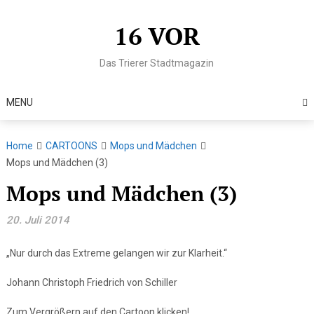
Skip
to
16 VOR
content
Das Trierer Stadtmagazin
MENU
Home
CARTOONS
Mops und Mädchen
Mops und Mädchen (3)
Mops und Mädchen (3)
20. Juli 2014
„Nur durch das Extreme gelangen wir zur Klarheit.“
Johann Christoph Friedrich von Schiller
Zum Vergrößern auf den Cartoon klicken!