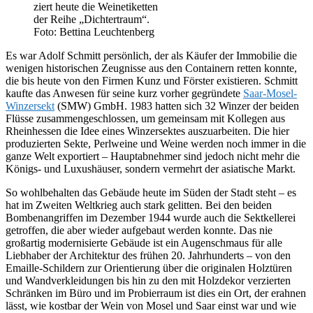
ziert heute die Weinetiketten
der Reihe „Dichtertraum“.
Foto: Bettina Leuchtenberg
Es war Adolf Schmitt persönlich, der als Käufer der Immobilie die
wenigen historischen Zeugnisse aus den Containern retten konnte,
die bis heute von den Firmen Kunz und Förster existieren. Schmitt
kaufte das Anwesen für seine kurz vorher gegründete
Saar-Mosel-
Winzersekt
(SMW) GmbH. 1983 hatten sich 32 Winzer der beiden
Flüsse zusammengeschlossen, um gemeinsam mit Kollegen aus
Rheinhessen die Idee eines Winzersektes auszuarbeiten. Die hier
produzierten Sekte, Perlweine und Weine werden noch immer in die
ganze Welt exportiert – Hauptabnehmer sind jedoch nicht mehr die
Königs- und Luxushäuser, sondern vermehrt der asiatische Markt.
So wohlbehalten das Gebäude heute im Süden der Stadt steht – es
hat im Zweiten Weltkrieg auch stark gelitten. Bei den beiden
Bombenangriffen im Dezember 1944 wurde auch die Sektkellerei
getroffen, die aber wieder aufgebaut werden konnte. Das nie
großartig modernisierte Gebäude ist ein Augenschmaus für alle
Liebhaber der Architektur des frühen 20. Jahrhunderts – von den
Emaille-Schildern zur Orientierung über die originalen Holztüren
und Wandverkleidungen bis hin zu den mit Holzdekor verzierten
Schränken im Büro und im Probierraum ist dies ein Ort, der erahnen
lässt, wie kostbar der Wein von Mosel und Saar einst war und wie