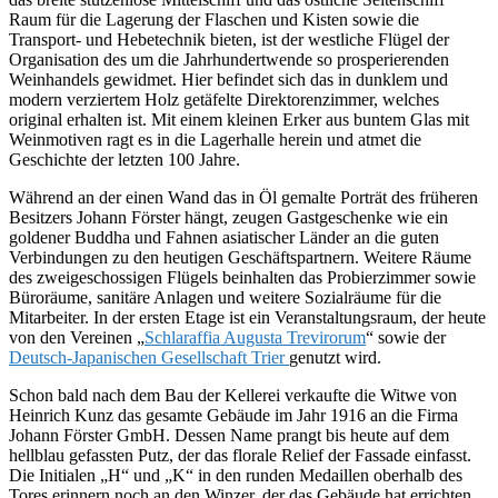
Raum für die Lagerung der Flaschen und Kisten sowie die
Transport- und Hebetechnik bieten, ist der westliche Flügel der
Organisation des um die Jahrhundertwende so prosperierenden
Weinhandels gewidmet. Hier befindet sich das in dunklem und
modern verziertem Holz getäfelte Direktorenzimmer, welches
original erhalten ist. Mit einem kleinen Erker aus buntem Glas mit
Weinmotiven ragt es in die Lagerhalle herein und atmet die
Geschichte der letzten 100 Jahre.
Während an der einen Wand das in Öl gemalte Porträt des früheren
Besitzers Johann Förster hängt, zeugen Gastgeschenke wie ein
goldener Buddha und Fahnen asiatischer Länder an die guten
Verbindungen zu den heutigen Geschäftspartnern. Weitere Räume
des zweigeschossigen Flügels beinhalten das Probierzimmer sowie
Büroräume, sanitäre Anlagen und weitere Sozialräume für die
Mitarbeiter. In der ersten Etage ist ein Veranstaltungsraum, der heute
von den Vereinen „
Schlaraffia Augusta Trevirorum
“ sowie der
Deutsch-Japanischen Gesellschaft Trier
genutzt wird.
Schon bald nach dem Bau der Kellerei verkaufte die Witwe von
Heinrich Kunz das gesamte Gebäude im Jahr 1916 an die Firma
Johann Förster GmbH. Dessen Name prangt bis heute auf dem
hellblau gefassten Putz, der das florale Relief der Fassade einfasst.
Die Initialen „H“ und „K“ in den runden Medaillen oberhalb des
Tores erinnern noch an den Winzer, der das Gebäude hat errichten