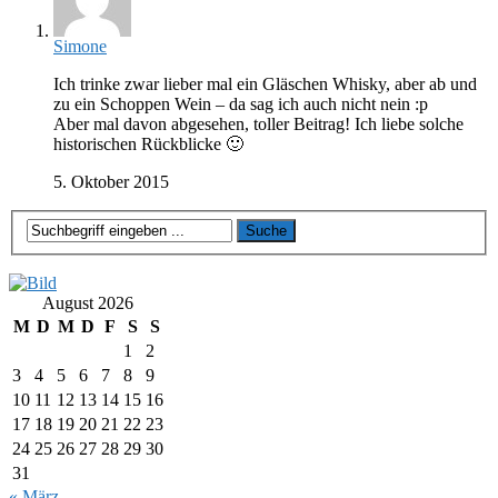
Simone
Ich trinke zwar lieber mal ein Gläschen Whisky, aber ab und
zu ein Schoppen Wein – da sag ich auch nicht nein :p
Aber mal davon abgesehen, toller Beitrag! Ich liebe solche
historischen Rückblicke 🙂
5. Oktober 2015
August 2026
M
D
M
D
F
S
S
1
2
3
4
5
6
7
8
9
10
11
12
13
14
15
16
17
18
19
20
21
22
23
24
25
26
27
28
29
30
31
« März