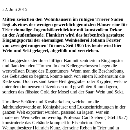
22. Juni 2015
Mitten zwischen den Wohnhäusern im ruhigen Trierer Süden
liegt als eines der wenigen gewerblich genutzten Häuser eine für
Trier einmalige Jugendstilarchitektur mit kunstvollem Dekor
an der Außenfassade. Flankiert wird das farbenfroh gestaltete
Eingangsportal der ehemaligen Weinkellerei Johann Förster
von zwei gedrungenen Türmen. Seit 1905 bis heute wird hier
Wein und Sekt gelagert, abgefüllt und vertrieben.
Ein langgestreckter dreischiffiger Bau mit zentriertem Eingangstor
und flankierenden Türmen. In den Kellergeschossen liegen die
wertvollsten Dinge des Eigentümers. Wenn man die Beschreibung
des Gebäudes so beginnt, könnte auch von einem Kirchenraum die
Rede sein. Doch es sind keine Heiligengräber oder Krypten, welche
unter dem immensen stützenlosen und gewölbten Raum lagern,
sondern das flüssige Gold der Mosel und der Saar: Wein und Sekt.
Um diese Schätze und Kostbarkeiten, welche um die
Jahrhundertwende an Königshäuser und Luxuseinrichtungen in der
ganzen Welt exportiert wurden, passend zu lagern, war ein
moderner Weinkeller notwendig. Professor Carl Sieben (1864-1927)
konstruierte das Gebäude komplett in Eisenbeton. Der
Weingutbesitzer Heinrich Kunz, der seine Reben in Trier und in