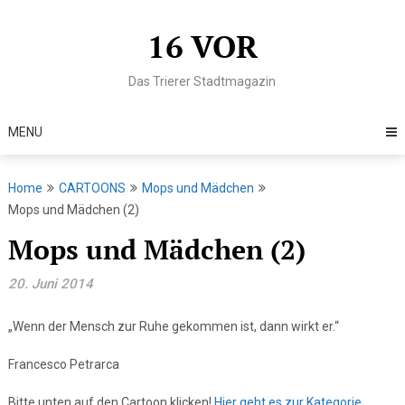
Skip
to
16 VOR
content
Das Trierer Stadtmagazin
MENU
Home
CARTOONS
Mops und Mädchen
Mops und Mädchen (2)
Mops und Mädchen (2)
20. Juni 2014
„Wenn der Mensch zur Ruhe gekommen ist, dann wirkt er.“
Francesco Petrarca
Bitte unten auf den Cartoon klicken!
Hier geht es zur Kategorie