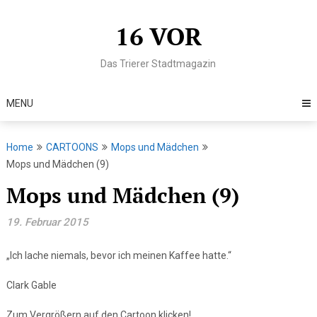
Skip
to
16 VOR
content
Das Trierer Stadtmagazin
MENU
Home
CARTOONS
Mops und Mädchen
Mops und Mädchen (9)
Mops und Mädchen (9)
19. Februar 2015
„Ich lache niemals, bevor ich meinen Kaffee hatte.“
Clark Gable
Zum Vergrößern auf den Cartoon klicken!