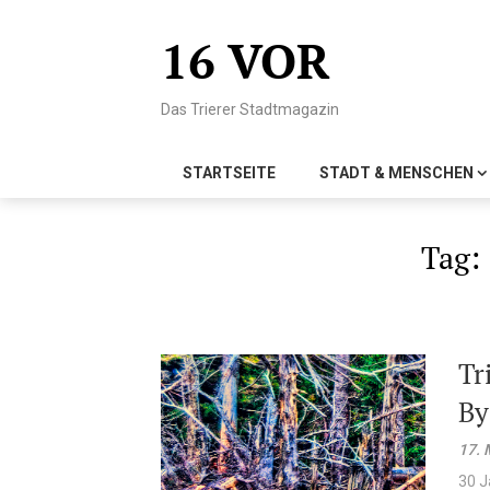
Skip
to
16 VOR
content
Das Trierer Stadtmagazin
STARTSEITE
STADT & MENSCHEN
Tag:
Tr
By
17. 
30 J