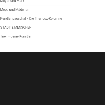
Meyer und Marx
Mops und Mädchen
Pendler pauschal – Die Trier-Lux-Kolumne
STADT & MENSCHEN
Trier – deine Künstler