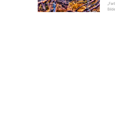
„Far
Bild