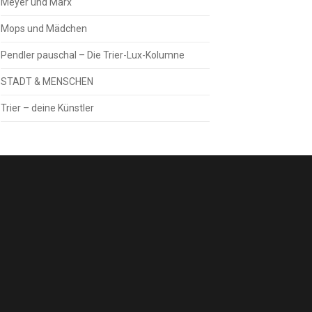
Meyer und Marx
Mops und Mädchen
Pendler pauschal – Die Trier-Lux-Kolumne
STADT & MENSCHEN
Trier – deine Künstler