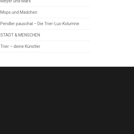
Meyer und Marx
Mops und Mädchen
Pendler pauschal – Die Trier-Lux-Kolumne
STADT & MENSCHEN
Trier – deine Künstler