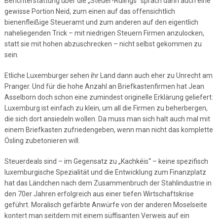
Berichterstattung über die „Steuer-Rulings“ sprach dann auch eine
gewisse Portion Neid, zum einen auf das offensichtlich
bienenfleißige Steueramt und zum anderen auf den eigentlich
naheliegenden Trick – mit niedrigen Steuern Firmen anzulocken,
statt sie mit hohen abzuschrecken – nicht selbst gekommen zu
sein.
Etliche Luxemburger sehen ihr Land dann auch eher zu Unrecht am
Pranger. Und für die hohe Anzahl an Briefkastenfirmen hat Jean
Asselborn doch schon eine zumindest originelle Erklärung geliefert:
Luxemburg ist einfach zu klein, um all die Firmen zu beherbergen,
die sich dort ansiedeln wollen. Da muss man sich halt auch mal mit
einem Briefkasten zufriedengeben, wenn man nicht das komplette
Ösling zubetonieren will.
Steuerdeals sind – im Gegensatz zu „Kachkéis“ – keine spezifisch
luxemburgische Spezialität und die Entwicklung zum Finanzplatz
hat das Ländchen nach dem Zusammenbruch der Stahlindustrie in
den 70er Jahren erfolgreich aus einer tiefen Wirtschaftskrise
geführt. Moralisch gefärbte Anwürfe von der anderen Moselseite
kontert man seitdem mit einem süffisanten Verweis auf ein