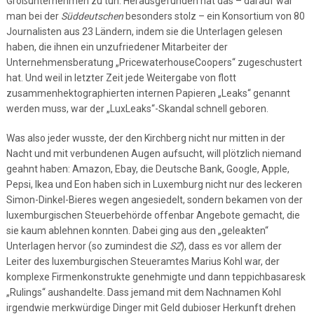
Großunternehmen zu tun. Herausgefunden hat das – darauf war
man bei der
Süddeutschen
besonders stolz – ein Konsortium von 80
Journalisten aus 23 Ländern, indem sie die Unterlagen gelesen
haben, die ihnen ein unzufriedener Mitarbeiter der
Unternehmensberatung „PricewaterhouseCoopers“ zugeschustert
hat. Und weil in letzter Zeit jede Weitergabe von flott
zusammenhektographierten internen Papieren „Leaks“ genannt
werden muss, war der „LuxLeaks“-Skandal schnell geboren.
Was also jeder wusste, der den Kirchberg nicht nur mitten in der
Nacht und mit verbundenen Augen aufsucht, will plötzlich niemand
geahnt haben: Amazon, Ebay, die Deutsche Bank, Google, Apple,
Pepsi, Ikea und Eon haben sich in Luxemburg nicht nur des leckeren
Simon-Dinkel-Bieres wegen angesiedelt, sondern bekamen von der
luxemburgischen Steuerbehörde offenbar Angebote gemacht, die
sie kaum ablehnen konnten. Dabei ging aus den „geleakten“
Unterlagen hervor (so zumindest die
SZ
), dass es vor allem der
Leiter des luxemburgischen Steueramtes Marius Kohl war, der
komplexe Firmenkonstrukte genehmigte und dann teppichbasaresk
„Rulings“ aushandelte. Dass jemand mit dem Nachnamen Kohl
irgendwie merkwürdige Dinger mit Geld dubioser Herkunft drehen