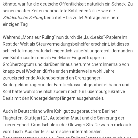
könnte, war für die deutsche Öffentlichkeit natürlich ein Schock. Zu
seinen besten Zeiten bearbeitete Kohl jedenfalls – wie die
Süddeutsche Zeitung
berichtet – bis zu 54 Anträge an einem
einzigen Tag.
Während „Monsieur Ruling“ nun durch die „LuxLeaks“-Papiere im
Rest der Welt als Steurvermeidungsbeihelfer erscheint, ist dieses
schlechte Image natürlich eigentlich zutiefst ungerecht. Jemanden
wie Kohl müsste man als Ein-Mann-Eingreiftruppe im
Großherzogtum und darüber hinaus herumreichen: Innerhalb von
knapp zwei Wochen dürfte er den mittlerweile wohl Jahre
zurückreichende Aktenüberstand an Grenzgänger-
Kindergeldanträgen in der Familienkasse abgearbeitet haben und
Kohl hätte wahrscheinlich zudem noch für Luxemburg lukrative
Deals mit den Kindergeldempfängern ausgehandelt.
Auch in Deutschland wäre Kohl gut zu gebrauchen: Berliner
Flughafen, Stuttgart 21, Autobahn-Maut und die Sanierung der
Trierer Egbert-Grundschule in der Olewiger Straße wären ruckzuck
vom Tisch. Aus der teils hämischen internationalen