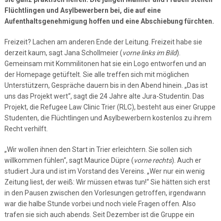
Flüchtlingen und Asylbewerbern bei, die auf eine
Aufenthaltsgenehmigung hoffen und eine Abschiebung fürchten.
Freizeit? Lachen am anderen Ende der Leitung. Freizeit habe sie
derzeit kaum, sagt Jana Schollmeier (
vorne links im Bild
).
Gemeinsam mit Kommilitonen hat sie ein Logo entworfen und an
der Homepage getüftelt. Sie alle treffen sich mit möglichen
Unterstützern, Gespräche dauern bis in den Abend hinein. „Das ist
uns das Projekt wert“, sagt die 24 Jahre alte Jura-Studentin. Das
Projekt, die Refugee Law Clinic Trier (RLC), besteht aus einer Gruppe
Studenten, die Flüchtlingen und Asylbewerbern kostenlos zu ihrem
Recht verhilft.
„Wir wollen ihnen den Start in Trier erleichtern. Sie sollen sich
willkommen fühlen“, sagt Maurice Düpre (
vorne rechts
). Auch er
studiert Jura und ist im Vorstand des Vereins. „Wer nur ein wenig
Zeitung liest, der weiß: Wir müssen etwas tun!“ Sie hätten sich erst
in den Pausen zwischen den Vorlesungen getroffen, irgendwann
war die halbe Stunde vorbei und noch viele Fragen offen. Also
trafen sie sich auch abends. Seit Dezember ist die Gruppe ein