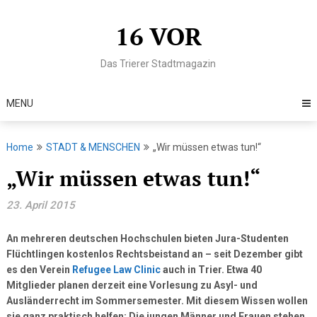
Skip
to
16 VOR
content
Das Trierer Stadtmagazin
MENU
Home
STADT & MENSCHEN
„Wir müssen etwas tun!“
„Wir müssen etwas tun!“
23. April 2015
An mehreren deutschen Hochschulen bieten Jura-Studenten
Flüchtlingen kostenlos Rechtsbeistand an – seit Dezember gibt
es den Verein
Refugee Law Clinic
auch in Trier. Etwa 40
Mitglieder planen derzeit eine Vorlesung zu Asyl- und
Ausländerrecht im Sommersemester. Mit diesem Wissen wollen
sie ganz praktisch helfen: Die jungen Männer und Frauen stehen