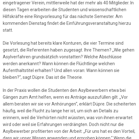
eingetragener Verein, mittlerweile hat der mehr als 40 Mitglieder. In
diesen Tagen erarbeiten die Studenten und wissenschaftlichen
Hilfskräfte eine Ringvorlesung für das nächste Semester. Am
kommenden Dienstag findet die Einführungsveranstaltung hierzu
statt.
Die Vorlesung hat bereits klare Konturen, die vier Termine sind
gesetzt, die Referenten haben zugesagt. Ihre Themen? „Wie gehen
Asylverfahren grundsätzlich vonstatten? Welche Abschlüsse
werden anerkannt? Wann können die Flüchtlinge welchen
Aufenthaltstitel erhalten? Und allen voran: Wann können sie
bleiben?“, sagt Düpre. Das ist die Theorie.
In der Praxis wollen die Studenten den Asylbewerbern etwa bei
Gängen zum Amt helfen, wenn es Anträge auszufüllen gilt. „Vor
allem beraten wir sie vor Anhörungen“, erklärt Düpre. Die scheiterten
häufig, weil die Flucht zu lange her ist, um sich an Details zu
erinnern, weil die Verhörten nicht wüssten, was von ihnen erwartet
wird oder weil sie Erfahrungen verdrängten. Doch nicht nur die
Asylbewerber profitierten von der Arbeit: „Für uns hat es den Vorteil,
dass wir unser Wissen anwenden und erproben können.“ Wenn die