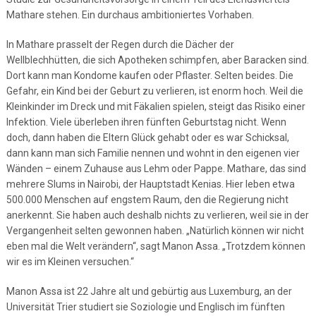
Mathare stehen. Ein durchaus ambitioniertes Vorhaben.
In Mathare prasselt der Regen durch die Dächer der
Wellblechhütten, die sich Apotheken schimpfen, aber Baracken sind.
Dort kann man Kondome kaufen oder Pflaster. Selten beides. Die
Gefahr, ein Kind bei der Geburt zu verlieren, ist enorm hoch. Weil die
Kleinkinder im Dreck und mit Fäkalien spielen, steigt das Risiko einer
Infektion. Viele überleben ihren fünften Geburtstag nicht. Wenn
doch, dann haben die Eltern Glück gehabt oder es war Schicksal,
dann kann man sich Familie nennen und wohnt in den eigenen vier
Wänden – einem Zuhause aus Lehm oder Pappe. Mathare, das sind
mehrere Slums in Nairobi, der Hauptstadt Kenias. Hier leben etwa
500.000 Menschen auf engstem Raum, den die Regierung nicht
anerkennt. Sie haben auch deshalb nichts zu verlieren, weil sie in der
Vergangenheit selten gewonnen haben. „Natürlich können wir nicht
eben mal die Welt verändern“, sagt Manon Assa. „Trotzdem können
wir es im Kleinen versuchen.“
Manon Assa ist 22 Jahre alt und gebürtig aus Luxemburg, an der
Universität Trier studiert sie Soziologie und Englisch im fünften