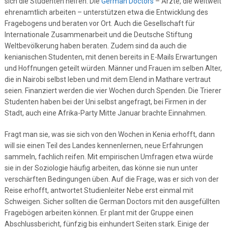
sich die Studenten helfen: Die
German Doctors
– Ärzte, die weltweit
ehrenamtlich arbeiten – unterstützen etwa die Entwicklung des
Fragebogens und beraten vor Ort. Auch die Gesellschaft für
Internationale Zusammenarbeit und die Deutsche Stiftung
Weltbevölkerung haben beraten. Zudem sind da auch die
kenianischen Studenten, mit denen bereits in E-Mails Erwartungen
und Hoffnungen geteilt würden. Männer und Frauen im selben Alter,
die in Nairobi selbst leben und mit dem Elend in Mathare vertraut
seien. Finanziert werden die vier Wochen durch Spenden. Die Trierer
Studenten haben bei der Uni selbst angefragt, bei Firmen in der
Stadt, auch eine Afrika-Party Mitte Januar brachte Einnahmen.
Fragt man sie, was sie sich von den Wochen in Kenia erhofft, dann
will sie einen Teil des Landes kennenlernen, neue Erfahrungen
sammeln, fachlich reifen. Mit empirischen Umfragen etwa würde
sie in der Soziologie häufig arbeiten, das könne sie nun unter
verschärften Bedingungen üben. Auf die Frage, was er sich von der
Reise erhofft, antwortet Studienleiter Nebe erst einmal mit
Schweigen. Sicher sollten die German Doctors mit den ausgefüllten
Fragebögen arbeiten können. Er plant mit der Gruppe einen
Abschlussbericht, fünfzig bis einhundert Seiten stark. Einige der