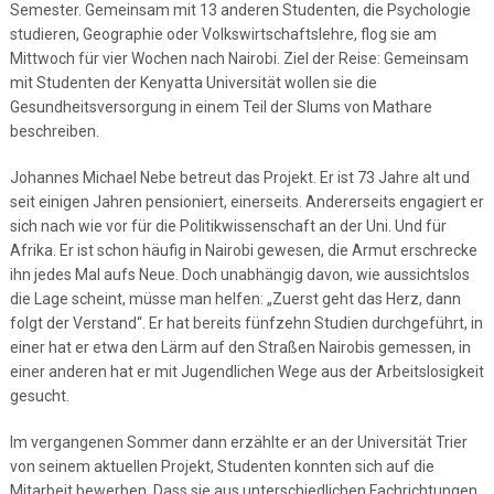
Semester. Gemeinsam mit 13 anderen Studenten, die Psychologie
studieren, Geographie oder Volkswirtschaftslehre, flog sie am
Mittwoch für vier Wochen nach Nairobi. Ziel der Reise: Gemeinsam
mit Studenten der Kenyatta Universität wollen sie die
Gesundheitsversorgung in einem Teil der Slums von Mathare
beschreiben.
Johannes Michael Nebe betreut das Projekt. Er ist 73 Jahre alt und
seit einigen Jahren pensioniert, einerseits. Andererseits engagiert er
sich nach wie vor für die Politikwissenschaft an der Uni. Und für
Afrika. Er ist schon häufig in Nairobi gewesen, die Armut erschrecke
ihn jedes Mal aufs Neue. Doch unabhängig davon, wie aussichtslos
die Lage scheint, müsse man helfen: „Zuerst geht das Herz, dann
folgt der Verstand“. Er hat bereits fünfzehn Studien durchgeführt, in
einer hat er etwa den Lärm auf den Straßen Nairobis gemessen, in
einer anderen hat er mit Jugendlichen Wege aus der Arbeitslosigkeit
gesucht.
Im vergangenen Sommer dann erzählte er an der Universität Trier
von seinem aktuellen Projekt, Studenten konnten sich auf die
Mitarbeit bewerben. Dass sie aus unterschiedlichen Fachrichtungen