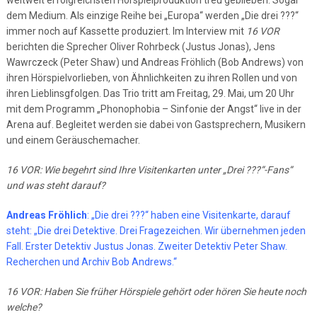
weltweit erfolgreichsten Hörspielproduktion treu geblieben. Sogar
dem Medium. Als einzige Reihe bei „Europa“ werden „Die drei ???“
immer noch auf Kassette produziert. Im Interview mit
16 VOR
berichten die Sprecher Oliver Rohrbeck (Justus Jonas), Jens
Wawrczeck (Peter Shaw) und Andreas Fröhlich (Bob Andrews) von
ihren Hörspielvorlieben, von Ähnlichkeiten zu ihren Rollen und von
ihren Lieblinsgfolgen. Das Trio tritt am Freitag, 29. Mai, um 20 Uhr
mit dem Programm „Phonophobia – Sinfonie der Angst“ live in der
Arena auf. Begleitet werden sie dabei von Gastsprechern, Musikern
und einem Geräuschemacher.
16 VOR: Wie begehrt sind Ihre Visitenkarten unter „Drei ???“-Fans“
und was steht darauf?
Andreas Fröhlich
: „Die drei ???“ haben eine Visitenkarte, darauf
steht: „Die drei Detektive. Drei Fragezeichen. Wir übernehmen jeden
Fall. Erster Detektiv Justus Jonas. Zweiter Detektiv Peter Shaw.
Recherchen und Archiv Bob Andrews.“
16 VOR: Haben Sie früher Hörspiele gehört oder hören Sie heute noch
welche?