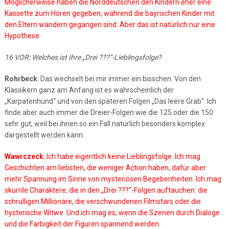
Möglicherweise haben die Norddeutschen den Kindern eher eine
Kassette zum Hören gegeben, während die bayrischen Kinder mit
den Eltern wandern gegangen sind. Aber das ist natürlich nur eine
Hypothese.
16 VOR: Welches ist Ihre „Drei ???“-Lieblingsfolge?
Rohrbeck
: Das wechselt bei mir immer ein bisschen. Von den
Klassikern ganz am Anfang ist es wahrscheinlich der
„Karpatenhund“ und von den späteren Folgen „Das leere Grab“. Ich
finde aber auch immer die Dreier-Folgen wie die 125 oder die 150
sehr gut, weil bei ihnen so ein Fall natürlich besonders komplex
dargestellt werden kann.
Wawrczeck
: Ich habe eigentlich keine Lieblingsfolge. Ich mag
Geschichten am liebsten, die weniger Action haben, dafür aber
mehr Spannung im Sinne von mysteriösen Begebenheiten. Ich mag
skurrile Charaktere, die in den „Drei ???“-Folgen auftauchen: die
schrulligen Millionäre, die verschwundenen Filmstars oder die
hysterische Witwe. Und ich mag es, wenn die Szenen durch Dialoge
und die Farbigkeit der Figuren spannend werden.