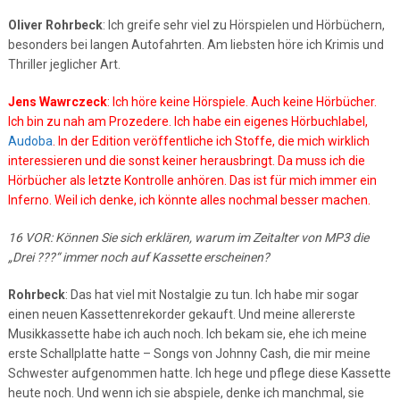
Oliver Rohrbeck
: Ich greife sehr viel zu Hörspielen und Hörbüchern,
besonders bei langen Autofahrten. Am liebsten höre ich Krimis und
Thriller jeglicher Art.
Jens Wawrczeck
: Ich höre keine Hörspiele. Auch keine Hörbücher.
Ich bin zu nah am Prozedere. Ich habe ein eigenes Hörbuchlabel,
Audoba
. In der Edition veröffentliche ich Stoffe, die mich wirklich
interessieren und die sonst keiner herausbringt. Da muss ich die
Hörbücher als letzte Kontrolle anhören. Das ist für mich immer ein
Inferno. Weil ich denke, ich könnte alles nochmal besser machen.
16 VOR: Können Sie sich erklären, warum im Zeitalter von MP3 die
„Drei ???“ immer noch auf Kassette erscheinen?
Rohrbeck
: Das hat viel mit Nostalgie zu tun. Ich habe mir sogar
einen neuen Kassettenrekorder gekauft. Und meine allererste
Musikkassette habe ich auch noch. Ich bekam sie, ehe ich meine
erste Schallplatte hatte – Songs von Johnny Cash, die mir meine
Schwester aufgenommen hatte. Ich hege und pflege diese Kassette
heute noch. Und wenn ich sie abspiele, denke ich manchmal, sie