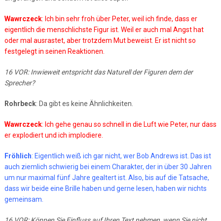
Wawrczeck
: Ich bin sehr froh über Peter, weil ich finde, dass er
eigentlich die menschlichste Figur ist. Weil er auch mal Angst hat
oder mal ausrastet, aber trotzdem Mut beweist. Er ist nicht so
festgelegt in seinen Reaktionen.
16 VOR: Inwieweit entspricht das Naturell der Figuren dem der
Sprecher?
Rohrbeck
: Da gibt es keine Ähnlichkeiten.
Wawrczeck
: Ich gehe genau so schnell in die Luft wie Peter, nur dass
er explodiert und ich implodiere.
Fröhlich
: Eigentlich weiß ich gar nicht, wer Bob Andrews ist. Das ist
auch ziemlich schwierig bei einem Charakter, der in über 30 Jahren
um nur maximal fünf Jahre gealtert ist. Also, bis auf die Tatsache,
dass wir beide eine Brille haben und gerne lesen, haben wir nichts
gemeinsam.
16 VOR: Können Sie Einfluss auf Ihren Text nehmen, wenn Sie nicht