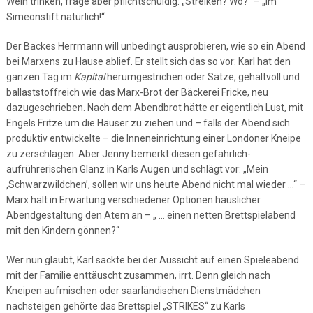
Wein trinken, frage aber pflichtschuldig: „Streiken? Wo?“ – „Im
Simeonstift natürlich!“
Der Backes Herrmann will unbedingt ausprobieren, wie so ein Abend
bei Marxens zu Hause ablief. Er stellt sich das so vor: Karl hat den
ganzen Tag im
Kapital
herumgestrichen oder Sätze, gehaltvoll und
ballaststoffreich wie das Marx-Brot der Bäckerei Fricke, neu
dazugeschrieben. Nach dem Abendbrot hätte er eigentlich Lust, mit
Engels Fritze um die Häuser zu ziehen und – falls der Abend sich
produktiv entwickelte – die Inneneinrichtung einer Londoner Kneipe
zu zerschlagen. Aber Jenny bemerkt diesen gefährlich-
aufrührerischen Glanz in Karls Augen und schlägt vor: „Mein
‚Schwarzwildchen’, sollen wir uns heute Abend nicht mal wieder …“ –
Marx hält in Erwartung verschiedener Optionen häuslicher
Abendgestaltung den Atem an – „ … einen netten Brettspielabend
mit den Kindern gönnen?“
Wer nun glaubt, Karl sackte bei der Aussicht auf einen Spieleabend
mit der Familie enttäuscht zusammen, irrt. Denn gleich nach
Kneipen aufmischen oder saarländischen Dienstmädchen
nachsteigen gehörte das Brettspiel „STRIKES“ zu Karls