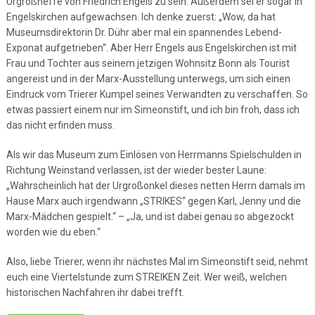
Urgroßneffe von Friedrich Engels zu sein. Außerdem sei er sogar in
Engelskirchen aufgewachsen. Ich denke zuerst: „Wow, da hat
Museumsdirektorin Dr. Dühr aber mal ein spannendes Lebend-
Exponat aufgetrieben“. Aber Herr Engels aus Engelskirchen ist mit
Frau und Tochter aus seinem jetzigen Wohnsitz Bonn als Tourist
angereist und in der Marx-Ausstellung unterwegs, um sich einen
Eindruck vom Trierer Kumpel seines Verwandten zu verschaffen. So
etwas passiert einem nur im Simeonstift, und ich bin froh, dass ich
das nicht erfinden muss.
Als wir das Museum zum Einlösen von Herrmanns Spielschulden in
Richtung Weinstand verlassen, ist der wieder bester Laune:
„Wahrscheinlich hat der Urgroßonkel dieses netten Herrn damals im
Hause Marx auch irgendwann „STRIKES“ gegen Karl, Jenny und die
Marx-Mädchen gespielt.“ – „Ja, und ist dabei genau so abgezockt
worden wie du eben.“
Also, liebe Trierer, wenn ihr nächstes Mal im Simeonstift seid, nehmt
euch eine Viertelstunde zum STREIKEN Zeit. Wer weiß, welchen
historischen Nachfahren ihr dabei trefft.