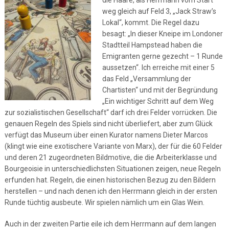
die Haare, als Herrmann vom Start
weg gleich auf Feld 3, „Jack Straw’s
Lokal“, kommt. Die Regel dazu
besagt: „In dieser Kneipe im Londoner
Stadtteil Hampstead haben die
Emigranten gerne gezecht – 1 Runde
aussetzen“. Ich erreiche mit einer 5
das Feld „Versammlung der
Chartisten“ und mit der Begründung
„Ein wichtiger Schritt auf dem Weg
zur sozialistischen Gesellschaft“ darf ich drei Felder vorrücken. Die
genauen Regeln des Spiels sind nicht überliefert, aber zum Glück
verfügt das Museum über einen Kurator namens Dieter Marcos
(klingt wie eine exotischere Variante von Marx), der für die 60 Felder
und deren 21 zugeordneten Bildmotive, die die Arbeiterklasse und
Bourgeoisie in unterschiedlichsten Situationen zeigen, neue Regeln
erfunden hat. Regeln, die einen historischen Bezug zu den Bildern
herstellen – und nach denen ich den Herrmann gleich in der ersten
Runde tüchtig ausbeute. Wir spielen nämlich um ein Glas Wein.
Auch in der zweiten Partie eile ich dem Herrmann auf dem langen