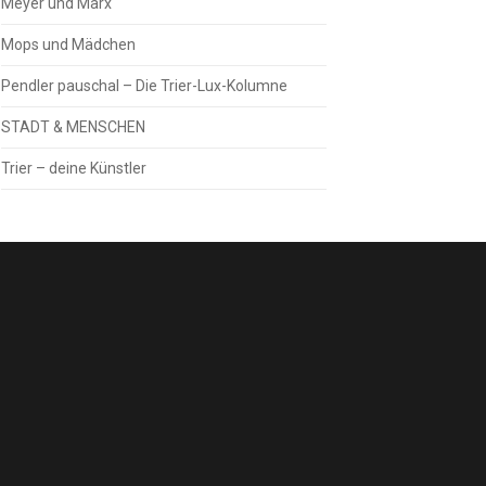
Meyer und Marx
Mops und Mädchen
Pendler pauschal – Die Trier-Lux-Kolumne
STADT & MENSCHEN
Trier – deine Künstler