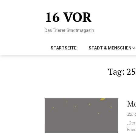
Skip
to
16 VOR
content
Das Trierer Stadtmagazin
STARTSEITE
STADT & MENSCHEN
Tag:
25
Mo
25. 
„Der
Frie