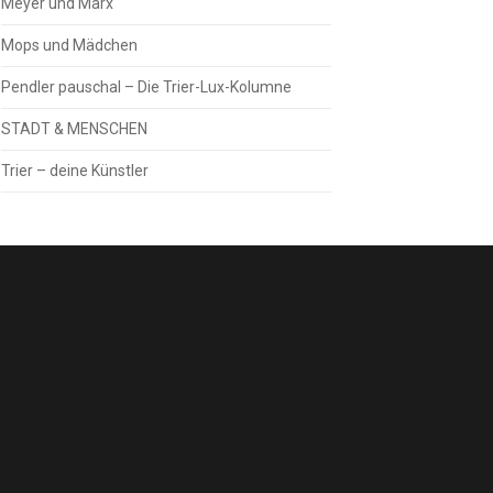
Meyer und Marx
Mops und Mädchen
Pendler pauschal – Die Trier-Lux-Kolumne
STADT & MENSCHEN
Trier – deine Künstler