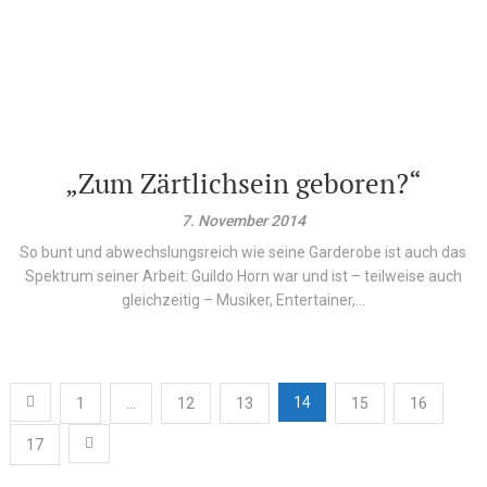
„Zum Zärtlichsein geboren?“
7. November 2014
So bunt und abwechslungsreich wie seine Garderobe ist auch das
Spektrum seiner Arbeit: Guildo Horn war und ist – teilwei­se auch
gleichzeitig – Musiker, Entertainer,...
Beitragsnavigation
14
1
…
12
13
15
16
17