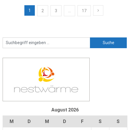
Beitragsnavigation
1
2
3
…
17
August 2026
M
D
M
D
F
S
S