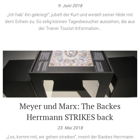
9. Juni 2018
„Ich hab’ ihn gekriegt“, jubelt der Kurt und wedelt seiner Hilde mit
dem Schein zu. So selig können Tagesbesucher aussehen, die aus
der Trierer Tourist-Information...
Meyer und Marx: The Backes
Herrmann STRIKES back
23. Mai 2018
„Los, komm mit, wir gehen streiken“, meint der Backes Herrmann