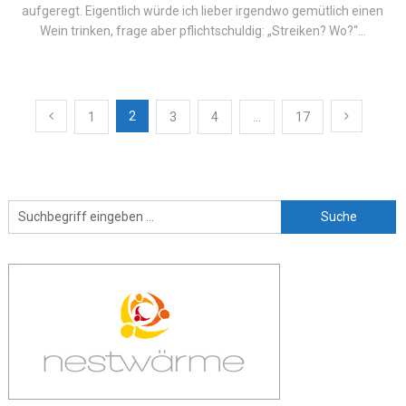
aufgeregt. Eigentlich würde ich lieber irgendwo gemütlich einen
Wein trinken, frage aber pflichtschuldig: „Streiken? Wo?“...
Beitragsnavigation
2
1
3
4
…
17