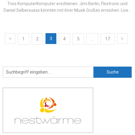
Trios KomputerKomputer erschienen. Jimi Berlin, Flextronic und
Daniel Selbersuess könnten mit ihrer Musik Großes erreichen. Live...
Beitragsnavigation
3
1
2
4
5
…
17